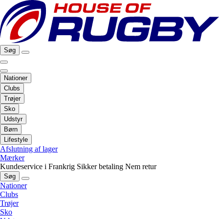
Søg
Nationer
Clubs
Trøjer
Sko
Udstyr
Børn
Lifestyle
Afslutning af lager
Mærker
Kundeservice i Frankrig
Sikker betaling
Nem retur
Søg
Nationer
Clubs
Trøjer
Sko