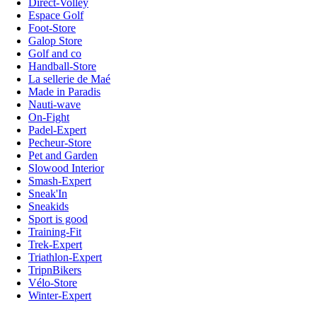
Direct-Volley
Espace Golf
Foot-Store
Galop Store
Golf and co
Handball-Store
La sellerie de Maé
Made in Paradis
Nauti-wave
On-Fight
Padel-Expert
Pecheur-Store
Pet and Garden
Slowood Interior
Smash-Expert
Sneak'In
Sneakids
Sport is good
Training-Fit
Trek-Expert
Triathlon-Expert
TripnBikers
Vélo-Store
Winter-Expert