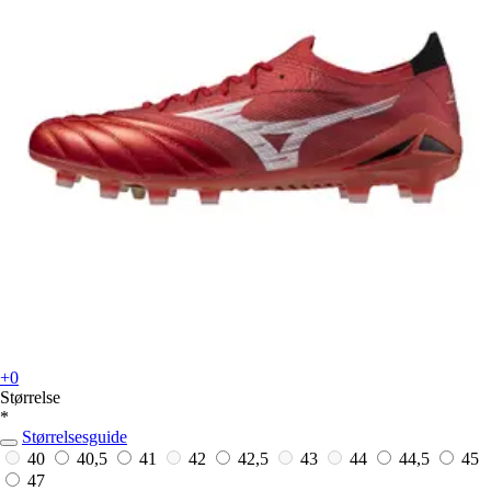
+0
Størrelse
*
Størrelsesguide
40
40,5
41
42
42,5
43
44
44,5
45
47