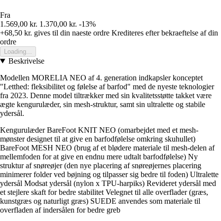
Fra
1.569,00 kr.
1.370,00 kr.
-13%
+68,50 kr.
gives til din naeste ordre
Krediteres efter bekraeftelse af din
ordre
Loading...
Beskrivelse
Modellen MORELIA NEO af 4. generation indkapsler konceptet
"Letthed: fleksibilitet og følelse af barfod" med de nyeste teknologier
fra 2023. Denne model tiltrækker med sin kvalitetsstøtte takket være
ægte kengurulæder, sin mesh-struktur, samt sin ultralette og stabile
ydersål.
Kengurulæder BareFoot KNIT NEO (omarbejdet med et mesh-
mønster designet til at give en barfodfølelse omkring skuhullet)
BareFoot MESH NEO (brug af et blødere materiale til mesh-delen af
mellemfoden for at give en endnu mere udtalt barfodfølelse) Ny
struktur af snøreøjer (den nye placering af snøreøjernes placering
minimerer folder ved bøjning og tilpasser sig bedre til foden) Ultralette
ydersål Modsat ydersål (nylon x TPU-harpiks) Revideret ydersål med
et stejlere skaft for bedre stabilitet Velegnet til alle overflader (græs,
kunstgræs og naturligt græs) SUEDE anvendes som materiale til
overfladen af indersålen for bedre greb