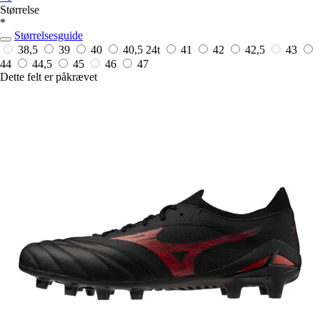
Størrelse
*
Størrelsesguide
38,5
39
40
40,5
24t
41
42
42,5
43
44
44,5
45
46
47
Dette felt er påkrævet