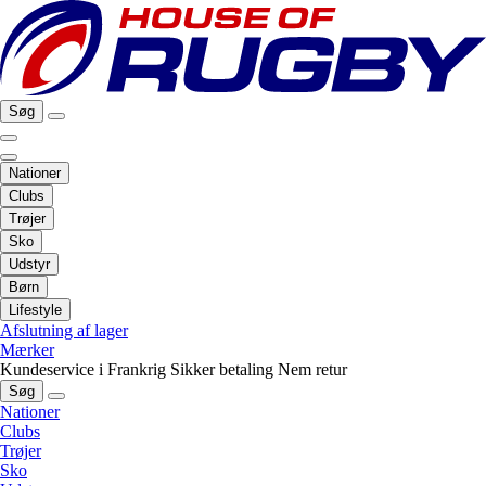
Søg
Nationer
Clubs
Trøjer
Sko
Udstyr
Børn
Lifestyle
Afslutning af lager
Mærker
Kundeservice i Frankrig
Sikker betaling
Nem retur
Søg
Nationer
Clubs
Trøjer
Sko