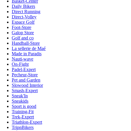
Basket-Center
Daily Bikers
Direct Running
Direct-Volley
Espace Golf
Foot-Store
Galop Store
Golf and co
Handball-Store
La sellerie de Maé
Made in Paradis
Nauti-wave
On-Fight
Padel-Expert
Pecheur-Store
Pet and Garden
Slowood Interior
Smash-Expert
Sneak'In
Sneakids
Sport is good
Training-Fit
Trek-Expert
Triathlon-Expert
TripnBikers