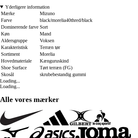
Yderligere information
Mærke
Mizuno
Farve
black/morelia40thred/black
Dominerende farve
Sort
Køn
Mand
Aldersgruppe
Voksen
Karakteristisk
Terræn tør
Sortiment
Morelia
Hovedmateriale
Kænguruskind
Shoe Surface
Tørt terræn (FG)
Skosål
skrubebestandig gummi
Loading...
Loading...
Alle vores mærker