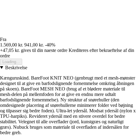
Fra
1.569,00 kr.
941,00 kr.
-40%
+47,05 kr.
gives til din naeste ordre
Krediteres efter bekraeftelse af din
ordre
Loading...
Beskrivelse
Kænguruskind. BareFoot KNIT NEO (genbrugt med et mesh-mønster
designet til at give en barfodslignende fornemmelse omkring åbningen
på skoen). BareFoot MESH NEO (brug af et blødere materiale til
mesh-delen på mellemfoden for at give en endnu mere udtalt
barfodslignende fornemmelse). Ny struktur af snørehuller (den
omdesignede placering af snørehullerne minimerer folder ved bøjning
og tilpasser sig bedre foden). Ultra-let ydersål. Modsat ydersål (nylon x
TPU-harpiks). Revideret ydersål med en stivere overdel for bedre
stabilitet. Velegnet til alle overflader (jord, kunstgræs og naturligt
græs). Nubuck bruges som materiale til overfladen af indersålen for
bedre greb.