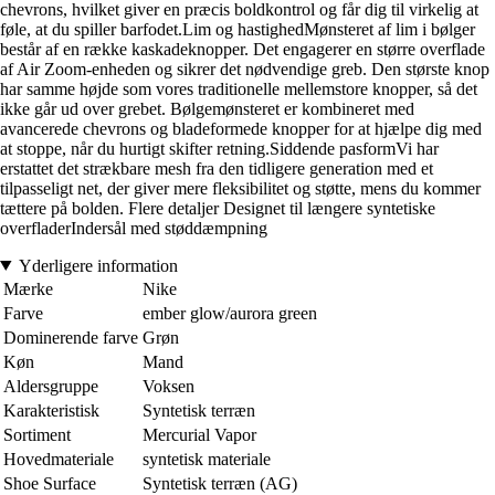
chevrons, hvilket giver en præcis boldkontrol og får dig til virkelig at
føle, at du spiller barfodet.Lim og hastighedMønsteret af lim i bølger
består af en række kaskadeknopper. Det engagerer en større overflade
af Air Zoom-enheden og sikrer det nødvendige greb. Den største knop
har samme højde som vores traditionelle mellemstore knopper, så det
ikke går ud over grebet. Bølgemønsteret er kombineret med
avancerede chevrons og bladeformede knopper for at hjælpe dig med
at stoppe, når du hurtigt skifter retning.Siddende pasformVi har
erstattet det strækbare mesh fra den tidligere generation med et
tilpasseligt net, der giver mere fleksibilitet og støtte, mens du kommer
tættere på bolden. Flere detaljer Designet til længere syntetiske
overfladerIndersål med støddæmpning
Yderligere information
Mærke
Nike
Farve
ember glow/aurora green
Dominerende farve
Grøn
Køn
Mand
Aldersgruppe
Voksen
Karakteristisk
Syntetisk terræn
Sortiment
Mercurial Vapor
Hovedmateriale
syntetisk materiale
Shoe Surface
Syntetisk terræn (AG)