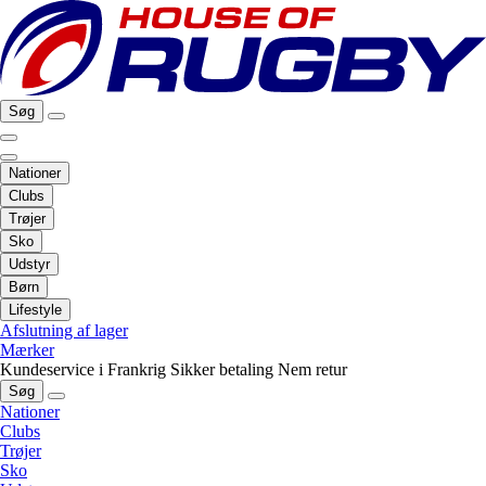
Søg
Nationer
Clubs
Trøjer
Sko
Udstyr
Børn
Lifestyle
Afslutning af lager
Mærker
Kundeservice i Frankrig
Sikker betaling
Nem retur
Søg
Nationer
Clubs
Trøjer
Sko