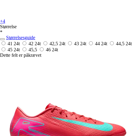
+4
Størrelse
*
Størrelsesguide
41
24t
42
24t
42,5
24t
43
24t
44
24t
44,5
24t
45
24t
45,5
46
24t
Dette felt er påkrævet