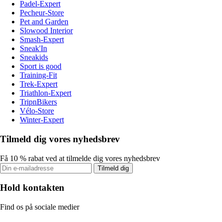
Padel-Expert
Pecheur-Store
Pet and Garden
Slowood Interior
Smash-Expert
Sneak'In
Sneakids
Sport is good
Training-Fit
Trek-Expert
Triathlon-Expert
TripnBikers
Vélo-Store
Winter-Expert
Tilmeld dig vores nyhedsbrev
Få 10 % rabat ved at tilmelde dig vores nyhedsbrev
Tilmeld dig
Hold kontakten
Find os på sociale medier