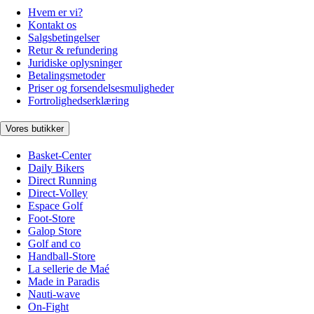
Hvem er vi?
Kontakt os
Salgsbetingelser
Retur & refundering
Juridiske oplysninger
Betalingsmetoder
Priser og forsendelsesmuligheder
Fortrolighedserklæring
Vores butikker
Basket-Center
Daily Bikers
Direct Running
Direct-Volley
Espace Golf
Foot-Store
Galop Store
Golf and co
Handball-Store
La sellerie de Maé
Made in Paradis
Nauti-wave
On-Fight