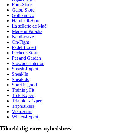
Foot-Store
Galop Store
Golf and co
Handball-Store
La sellerie de Maé
Made in Paradis
Nauti-wave
On-Fight
Padel-Expert
Pecheur-Store
Pet and Garden
Slowood Interior
Smash-Expert
Sneak'In
Sneakids
Sport is good
Training-Fit
Trek-Expert
Triathlon-Expert
TripnBikers
Vélo-Store
Winter-Expert
Tilmeld dig vores nyhedsbrev