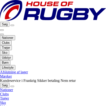
Søg
Nationer
Clubs
Trøjer
Sko
Udstyr
Børn
Lifestyle
Afslutning af lager
Mærker
Kundeservice i Frankrig
Sikker betaling
Nem retur
Søg
Nationer
Clubs
Trøjer
Sko