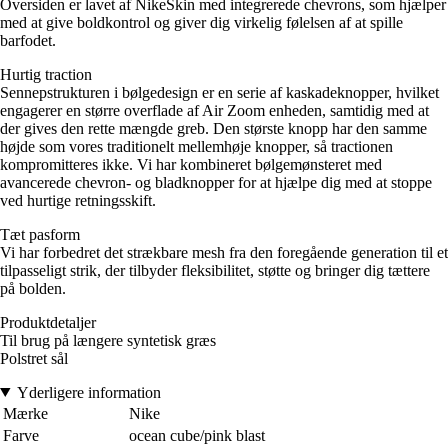
Oversiden er lavet af NikeSkin med integrerede chevrons, som hjælper
med at give boldkontrol og giver dig virkelig følelsen af at spille
barfodet.
Hurtig traction
Sennepstrukturen i bølgedesign er en serie af kaskadeknopper, hvilket
engagerer en større overflade af Air Zoom enheden, samtidig med at
der gives den rette mængde greb. Den største knopp har den samme
højde som vores traditionelt mellemhøje knopper, så tractionen
kompromitteres ikke. Vi har kombineret bølgemønsteret med
avancerede chevron- og bladknopper for at hjælpe dig med at stoppe
ved hurtige retningsskift.
Tæt pasform
Vi har forbedret det strækbare mesh fra den foregående generation til et
tilpasseligt strik, der tilbyder fleksibilitet, støtte og bringer dig tættere
på bolden.
Produktdetaljer
Til brug på længere syntetisk græs
Polstret sål
Yderligere information
Mærke
Nike
Farve
ocean cube/pink blast