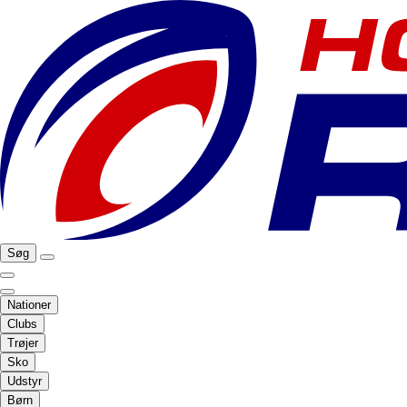
Søg
Nationer
Clubs
Trøjer
Sko
Udstyr
Børn