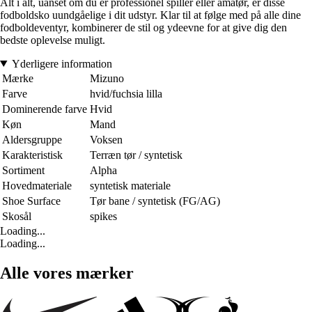
Alt i alt, uanset om du er professionel spiller eller amatør, er disse
fodboldsko uundgåelige i dit udstyr. Klar til at følge med på alle dine
fodboldeventyr, kombinerer de stil og ydeevne for at give dig den
bedste oplevelse muligt.
Yderligere information
Mærke
Mizuno
Farve
hvid/fuchsia lilla
Dominerende farve
Hvid
Køn
Mand
Aldersgruppe
Voksen
Karakteristisk
Terræn tør / syntetisk
Sortiment
Alpha
Hovedmateriale
syntetisk materiale
Shoe Surface
Tør bane / syntetisk (FG/AG)
Skosål
spikes
Loading...
Loading...
Alle vores mærker