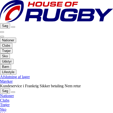
Søg
Nationer
Clubs
Trøjer
Sko
Udstyr
Børn
Lifestyle
Afslutning af lager
Mærker
Kundeservice i Frankrig
Sikker betaling
Nem retur
Søg
Nationer
Clubs
Trøjer
Sko