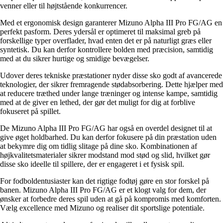
venner eller til højtstående konkurrencer.
Med et ergonomisk design garanterer Mizuno Alpha III Pro FG/AG en
perfekt pasform. Deres ydersål er optimeret til maksimal greb på
forskellige typer overflader, hvad enten det er på naturligt græs eller
syntetisk. Du kan derfor kontrollere bolden med præcision, samtidig
med at du sikrer hurtige og smidige bevægelser.
Udover deres tekniske præstationer nyder disse sko godt af avancerede
teknologier, der sikrer fremragende stødabsorbering. Dette hjælper med
at reducere træthed under lange træninger og intense kampe, samtidig
med at de giver en lethed, der gør det muligt for dig at forblive
fokuseret på spillet.
De Mizuno Alpha III Pro FG/AG har også en overdel designet til at
give øget holdbarhed. Du kan derfor fokusere på din præstation uden
at bekymre dig om tidlig slitage på dine sko. Kombinationen af
højkvalitetsmaterialer sikrer modstand mod stød og slid, hvilket gør
disse sko ideelle til spillere, der er engageret i et fysisk spil.
For fodboldentusiaster kan det rigtige fodtøj gøre en stor forskel på
banen. Mizuno Alpha III Pro FG/AG er et klogt valg for dem, der
ønsker at forbedre deres spil uden at gå på kompromis med komforten.
Vælg excellence med Mizuno og realiser dit sportslige potentiale.