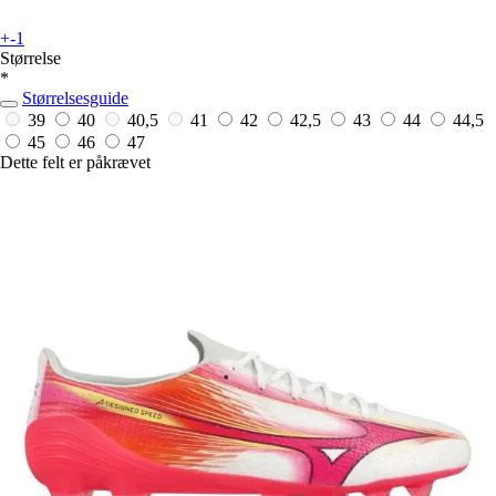
+-1
Størrelse
*
Størrelsesguide
39
40
40,5
41
42
42,5
43
44
44,5
45
46
47
Dette felt er påkrævet