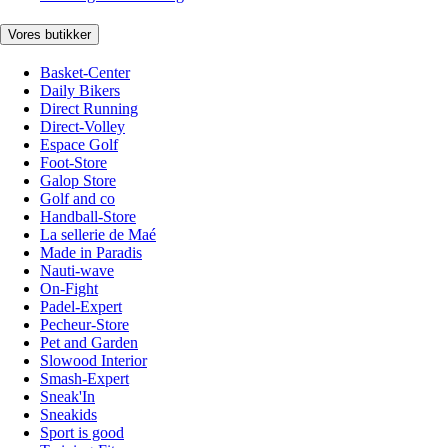
Vores butikker
Basket-Center
Daily Bikers
Direct Running
Direct-Volley
Espace Golf
Foot-Store
Galop Store
Golf and co
Handball-Store
La sellerie de Maé
Made in Paradis
Nauti-wave
On-Fight
Padel-Expert
Pecheur-Store
Pet and Garden
Slowood Interior
Smash-Expert
Sneak'In
Sneakids
Sport is good