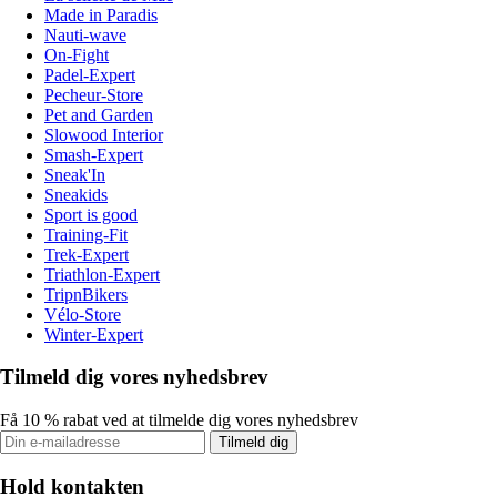
Made in Paradis
Nauti-wave
On-Fight
Padel-Expert
Pecheur-Store
Pet and Garden
Slowood Interior
Smash-Expert
Sneak'In
Sneakids
Sport is good
Training-Fit
Trek-Expert
Triathlon-Expert
TripnBikers
Vélo-Store
Winter-Expert
Tilmeld dig vores nyhedsbrev
Få 10 % rabat ved at tilmelde dig vores nyhedsbrev
Tilmeld dig
Hold kontakten