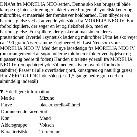
DNA'et fra MORELIA NEO-serien. Denne sko kan bruges til både
kampe og intense træninger takket være brugen af syntetisk læder og
mikrofiber, et materiale der fremhæver holdbarhed. Den tilbyder en
barfodsfølelse ved at anvende ydersålen fra MORELIA NEO IV. For
fodboldspillere, der søger en let og fleksibel sko, med en
barfodsfølelse. For spillere, der ønsker at maksimere deres
præstationer. Overdel i syntetisk læder og mikrofiber Ultra-let sko vejer
ca. 190 gram Arver samme Engineered Fit Last Neo som vores
MORELIA NEO IV Med det nye lacedesign fra MORELIA NEO IV
(omarrangementet af snørehullerne minimerer folder ved bøjelser og
tilpasser sig bedre til foden) Har den ultralette ydersål fra MORELIA
NEO IV (en opdateret ydersål med en stivere overdel for bedre
stabilitet) Passer til alle overflader (jord, kunstgræs og naturligt græs)
Har ZERO GLIDE indersålen (ca. 1,5 gange bedre greb end en
almindelig indersål)
Yderligere information
Mærke
Mizuno
Farve
black/morelia40thred
Dominerende farve
Sort
Køn
Mand
Aldersgruppe
Voksen
Karakteristisk
Terræn tør