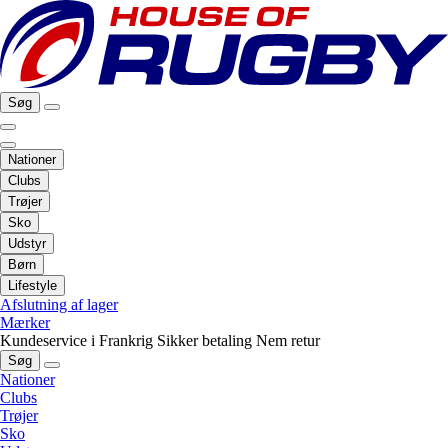
Søg
Nationer
Clubs
Trøjer
Sko
Udstyr
Børn
Lifestyle
Afslutning af lager
Mærker
Kundeservice i Frankrig
Sikker betaling
Nem retur
Søg
Nationer
Clubs
Trøjer
Sko