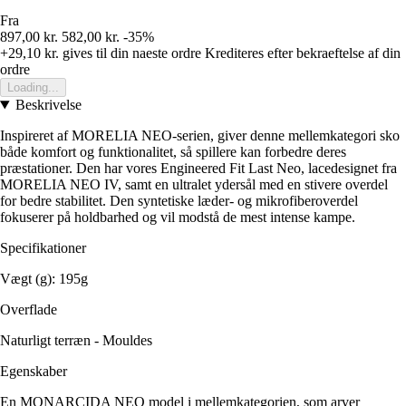
Fra
897,00 kr.
582,00 kr.
-35%
+29,10 kr.
gives til din naeste ordre
Krediteres efter bekraeftelse af din
ordre
Loading...
Beskrivelse
Inspireret af MORELIA NEO-serien, giver denne mellemkategori sko
både komfort og funktionalitet, så spillere kan forbedre deres
præstationer. Den har vores Engineered Fit Last Neo, lacedesignet fra
MORELIA NEO IV, samt en ultralet ydersål med en stivere overdel
for bedre stabilitet. Den syntetiske læder- og mikrofiberoverdel
fokuserer på holdbarhed og vil modstå de mest intense kampe.
Specifikationer
Vægt (g): 195g
Overflade
Naturligt terræn - Mouldes
Egenskaber
En MONARCIDA NEO model i mellemkategorien, som arver