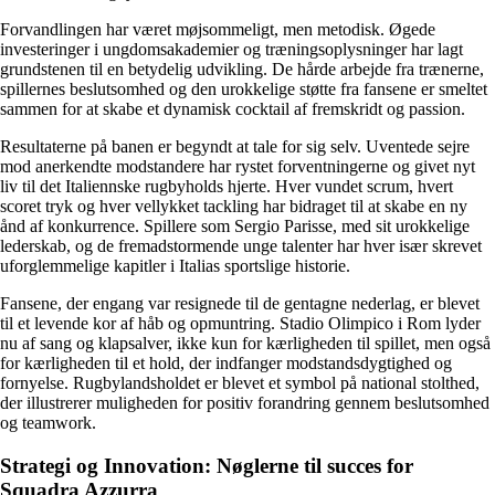
Forvandlingen har været møjsommeligt, men metodisk. Øgede
investeringer i ungdomsakademier og træningsoplysninger har lagt
grundstenen til en betydelig udvikling. De hårde arbejde fra trænerne,
spillernes beslutsomhed og den urokkelige støtte fra fansene er smeltet
sammen for at skabe et dynamisk cocktail af fremskridt og passion.
Resultaterne på banen er begyndt at tale for sig selv. Uventede sejre
mod anerkendte modstandere har rystet forventningerne og givet nyt
liv til det Italiennske rugbyholds hjerte. Hver vundet scrum, hvert
scoret tryk og hver vellykket tackling har bidraget til at skabe en ny
ånd af konkurrence. Spillere som Sergio Parisse, med sit urokkelige
lederskab, og de fremadstormende unge talenter har hver især skrevet
uforglemmelige kapitler i Italias sportslige historie.
Fansene, der engang var resignede til de gentagne nederlag, er blevet
til et levende kor af håb og opmuntring. Stadio Olimpico i Rom lyder
nu af sang og klapsalver, ikke kun for kærligheden til spillet, men også
for kærligheden til et hold, der indfanger modstandsdygtighed og
fornyelse. Rugbylandsholdet er blevet et symbol på national stolthed,
der illustrerer muligheden for positiv forandring gennem beslutsomhed
og teamwork.
Strategi og Innovation: Nøglerne til succes for
Squadra Azzurra