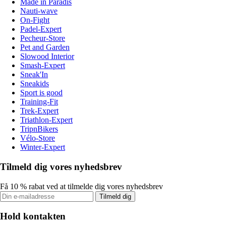
Made in Paradis
Nauti-wave
On-Fight
Padel-Expert
Pecheur-Store
Pet and Garden
Slowood Interior
Smash-Expert
Sneak'In
Sneakids
Sport is good
Training-Fit
Trek-Expert
Triathlon-Expert
TripnBikers
Vélo-Store
Winter-Expert
Tilmeld dig vores nyhedsbrev
Få 10 % rabat ved at tilmelde dig vores nyhedsbrev
Tilmeld dig
Hold kontakten