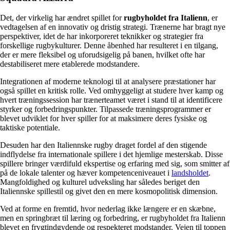
Det, der virkelig har ændret spillet for
rugbyholdet fra Italienn
, er
vedtagelsen af en innovativ og dristig strategi. Trænerne har bragt nye
perspektiver, idet de har inkorporeret teknikker og strategier fra
forskellige rugbykulturer. Denne åbenhed har resulteret i en tilgang,
der er mere fleksibel og uforudsigelig på banen, hvilket ofte har
destabiliseret mere etablerede modstandere.
Integrationen af moderne teknologi til at analysere præstationer har
også spillet en kritisk rolle. Ved omhyggeligt at studere hver kamp og
hvert træningssession har trænerteamet været i stand til at identificere
styrker og forbedringspunkter. Tilpassede træningsprogrammer er
blevet udviklet for hver spiller for at maksimere deres fysiske og
taktiske potentiale.
Desuden har den Italiennske rugby draget fordel af den stigende
indflydelse fra internationale spillere i det hjemlige mesterskab. Disse
spillere bringer værdifuld ekspertise og erfaring med sig, som smitter af
på de lokale talenter og hæver kompetenceniveauet i
landsholdet
.
Mangfoldighed og kulturel udveksling har således beriget den
Italiennske spillestil og givet den en mere kosmopolitisk dimension.
Ved at forme en fremtid, hvor nederlag ikke længere er en skæbne,
men en springbræt til læring og forbedring, er rugbyholdet fra Italienn
blevet en frygtindgydende og respekteret modstander. Vejen til toppen