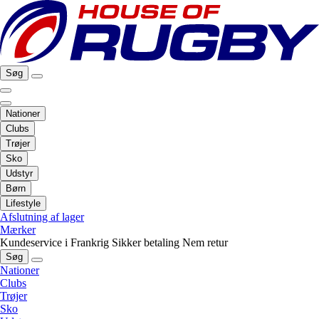
Søg
Nationer
Clubs
Trøjer
Sko
Udstyr
Børn
Lifestyle
Afslutning af lager
Mærker
Kundeservice i Frankrig
Sikker betaling
Nem retur
Søg
Nationer
Clubs
Trøjer
Sko