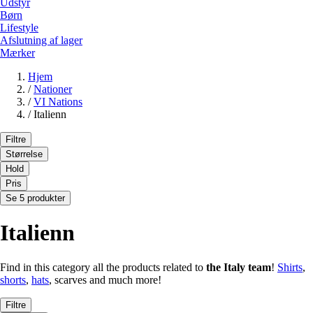
Udstyr
Børn
Lifestyle
Afslutning af lager
Mærker
Hjem
/
Nationer
/
VI Nations
/
Italienn
Filtre
Størrelse
Hold
Pris
Se 5 produkter
Italienn
Find in this category all the products related to
the Italy team
!
Shirts
,
shorts
,
hats
, scarves and much more!
Filtre