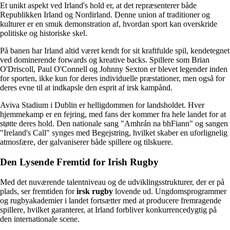
Et unikt aspekt ved Irland's hold er, at det repræsenterer både
Republikken Irland og Nordirland. Denne union af traditioner og
kulturer er en smuk demonstration af, hvordan sport kan overskride
politiske og historiske skel.
På banen har Irland altid været kendt for sit kraftfulde spil, kendetegnet
ved dominerende forwards og kreative backs. Spillere som Brian
O'Driscoll, Paul O'Connell og Johnny Sexton er blevet legender inden
for sporten, ikke kun for deres individuelle præstationer, men også for
deres evne til at indkapsle den esprit af irsk kampånd.
Aviva Stadium i Dublin er helligdommen for landsholdet. Hver
hjemmekamp er en fejring, med fans der kommer fra hele landet for at
støtte deres hold. Den nationale sang "Amhrán na bhFiann" og sangen
"Ireland's Call" synges med Begejstring, hvilket skaber en uforlignelig
atmosfære, der galvaniserer både spillere og tilskuere.
Den Lysende Fremtid for Irish Rugby
Med det nuværende talentniveau og de udviklingsstrukturer, der er på
plads, ser fremtiden for
irsk rugby
lovende ud. Ungdomsprogrammer
og rugbyakademier i landet fortsætter med at producere fremragende
spillere, hvilket garanterer, at Irland forbliver konkurrencedygtig på
den internationale scene.