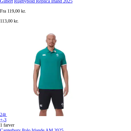
Gilbert
Rugbybold Replica Irland 2025
Fra
119,00 kr.
113,00 kr.
24t
+-3
1 farver
Canterbury
Polo Irlande AM 2025