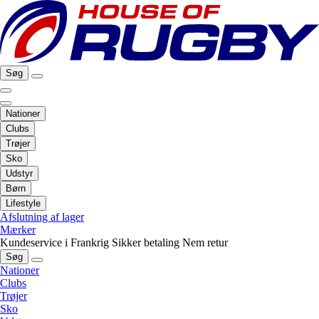
Søg
Nationer
Clubs
Trøjer
Sko
Udstyr
Børn
Lifestyle
Afslutning af lager
Mærker
Kundeservice i Frankrig
Sikker betaling
Nem retur
Søg
Nationer
Clubs
Trøjer
Sko