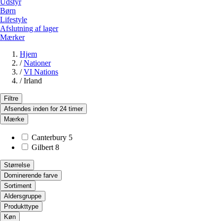
Udstyr
Børn
Lifestyle
Afslutning af lager
Mærker
Hjem
/
Nationer
/
VI Nations
/
Irland
Filtre
Afsendes inden for 24 timer
Mærke
Canterbury
5
Gilbert
8
Størrelse
Dominerende farve
Sortiment
Aldersgruppe
Produkttype
Køn