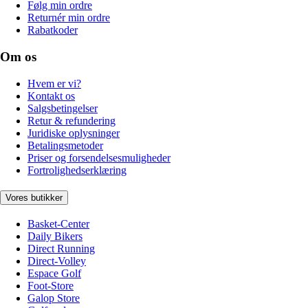
Følg min ordre
Returnér min ordre
Rabatkoder
Om os
Hvem er vi?
Kontakt os
Salgsbetingelser
Retur & refundering
Juridiske oplysninger
Betalingsmetoder
Priser og forsendelsesmuligheder
Fortrolighedserklæring
Vores butikker
Basket-Center
Daily Bikers
Direct Running
Direct-Volley
Espace Golf
Foot-Store
Galop Store