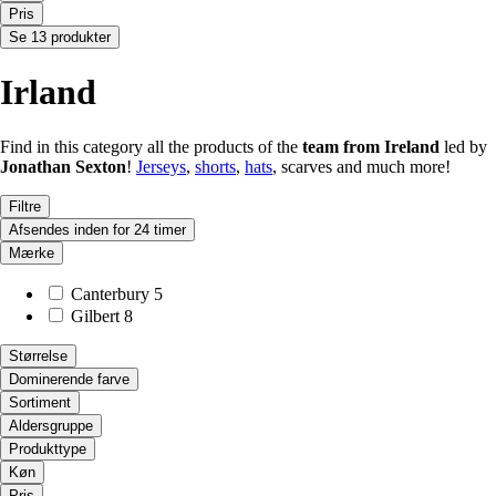
Pris
Se 13 produkter
Irland
Find in this category all the products of the
team from Ireland
led by
Jonathan
Sexton
!
Jerseys
,
shorts
,
hats
, scarves and much more!
Filtre
Afsendes inden for 24 timer
Mærke
Canterbury
5
Gilbert
8
Størrelse
Dominerende farve
Sortiment
Aldersgruppe
Produkttype
Køn
Pris