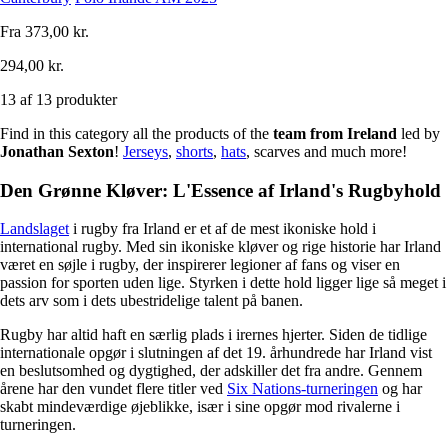
Fra
373,00 kr.
294,00 kr.
13 af 13 produkter
Find in this category all the products of the
team from Ireland
led by
Jonathan
Sexton
!
Jerseys
,
shorts
,
hats
, scarves and much more!
Den Grønne Kløver: L'Essence af Irland's Rugbyhold
Landslaget
i rugby fra Irland er et af de mest ikoniske hold i
international rugby. Med sin ikoniske kløver og rige historie har Irland
været en søjle i rugby, der inspirerer legioner af fans og viser en
passion for sporten uden lige. Styrken i dette hold ligger lige så meget i
dets arv som i dets ubestridelige talent på banen.
Rugby har altid haft en særlig plads i irernes hjerter. Siden de tidlige
internationale opgør i slutningen af det 19. århundrede har Irland vist
en beslutsomhed og dygtighed, der adskiller det fra andre. Gennem
årene har den vundet flere titler ved
Six Nations-turneringen
og har
skabt mindeværdige øjeblikke, især i sine opgør mod rivalerne i
turneringen.