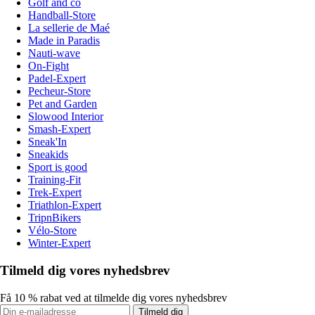
Golf and co
Handball-Store
La sellerie de Maé
Made in Paradis
Nauti-wave
On-Fight
Padel-Expert
Pecheur-Store
Pet and Garden
Slowood Interior
Smash-Expert
Sneak'In
Sneakids
Sport is good
Training-Fit
Trek-Expert
Triathlon-Expert
TripnBikers
Vélo-Store
Winter-Expert
Tilmeld dig vores nyhedsbrev
Få 10 % rabat ved at tilmelde dig vores nyhedsbrev
Tilmeld dig