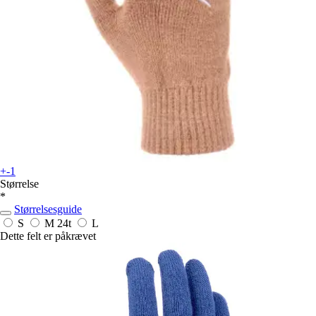
+-1
Størrelse
*
Størrelsesguide
S
M
24t
L
Dette felt er påkrævet