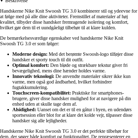
Beskrivelse
Handskerne Nike Knit Swoosh TG 3.0 kombinerer stil og ydeevne for
at følge med på alle dine aktiviteter. Fremstillet af materialer af høj
kvalitet, tilbyder disse handsker fremragende isolering og komfort,
hvilket gør dem til et uundgåeligt tilbehør til at klare kulden.
De bemærkelsesværdige egenskaber ved handskerne Nike Knit
Swoosh TG 3.0 er som følger:
Moderne design:
Med det berømte Swoosh-logo tilføjer disse
handsker et sporty touch til dit outfit.
Optimal komfort:
Den bløde og strækbare tekstur giver fri
bevægelighed, mens dine hænder holdes varme.
Innovativ teknologi:
De anvendte materialer sikrer ikke kun
varme, men også god åndbarhed, hvilket forhindrer
fugtakkumulering.
Touchscreen-kompatibilitet:
Praktiske for smartphones-
brugere, giver disse handsker mulighed for at navigere på din
enhed uden at skulle tage dem af.
Alsidighed:
Uanset om det er til en gåtur i byen, en udendørs
sportsession eller blot for at klare det kolde vejr, tilpasser disse
handsker sig alle lejligheder.
Handskerne Nike Knit Swoosh TG 3.0 er det perfekte tilbehør for
dem, der søger både komfort og funktionalitet. De repræsenterer en