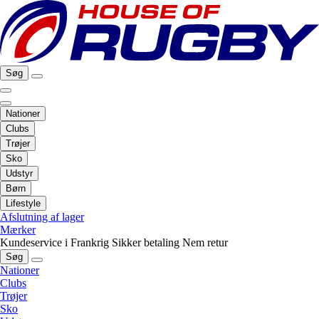
Søg
Nationer
Clubs
Trøjer
Sko
Udstyr
Børn
Lifestyle
Afslutning af lager
Mærker
Kundeservice i Frankrig
Sikker betaling
Nem retur
Søg
Nationer
Clubs
Trøjer
Sko