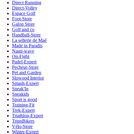
Direct Running
Direct-Volley
Espace Golf
Foot-Store
Galop Store
Golf and co
Handball-Store
La sellerie de Maé
Made in Paradis
Nauti-wave
On-Fight
Padel-Expert
Pecheur-Store
Pet and Garden
Slowood Interior
Smash-Expert
Sneak'In
Sneakids
Sport is good
Training-Fit
Trek-Expert
Triathlon-Expert
TripnBikers
Vélo-Store
Winter-Expert