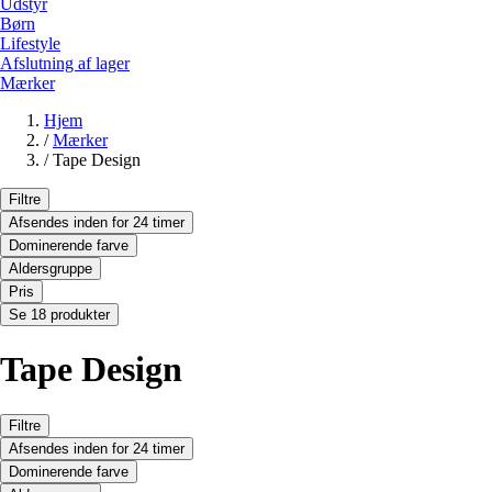
Udstyr
Børn
Lifestyle
Afslutning af lager
Mærker
Hjem
/
Mærker
/
Tape Design
Filtre
Afsendes inden for 24 timer
Dominerende farve
Aldersgruppe
Pris
Se 18 produkter
Tape Design
Filtre
Afsendes inden for 24 timer
Dominerende farve