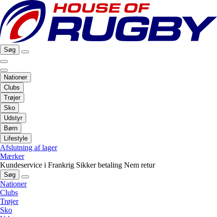
Søg
Nationer
Clubs
Trøjer
Sko
Udstyr
Børn
Lifestyle
Afslutning af lager
Mærker
Kundeservice i Frankrig
Sikker betaling
Nem retur
Søg
Nationer
Clubs
Trøjer
Sko