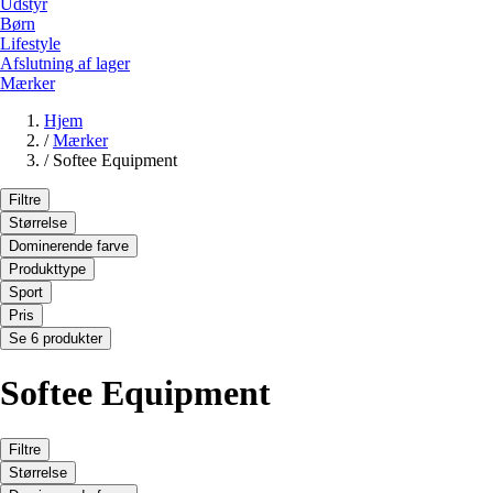
Udstyr
Børn
Lifestyle
Afslutning af lager
Mærker
Hjem
/
Mærker
/
Softee Equipment
Filtre
Størrelse
Dominerende farve
Produkttype
Sport
Pris
Se 6 produkter
Softee Equipment
Filtre
Størrelse