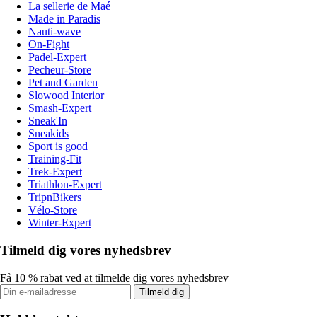
La sellerie de Maé
Made in Paradis
Nauti-wave
On-Fight
Padel-Expert
Pecheur-Store
Pet and Garden
Slowood Interior
Smash-Expert
Sneak'In
Sneakids
Sport is good
Training-Fit
Trek-Expert
Triathlon-Expert
TripnBikers
Vélo-Store
Winter-Expert
Tilmeld dig vores nyhedsbrev
Få 10 % rabat ved at tilmelde dig vores nyhedsbrev
Tilmeld dig