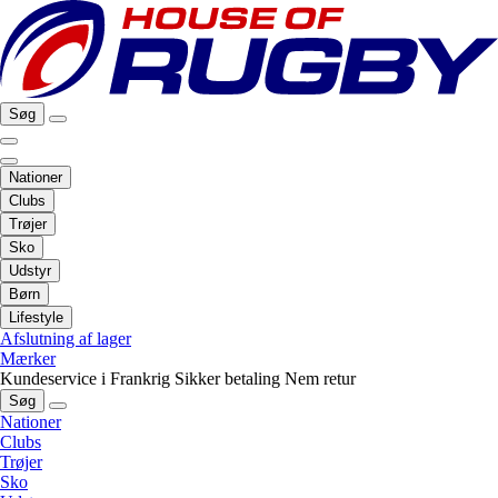
Søg
Nationer
Clubs
Trøjer
Sko
Udstyr
Børn
Lifestyle
Afslutning af lager
Mærker
Kundeservice i Frankrig
Sikker betaling
Nem retur
Søg
Nationer
Clubs
Trøjer
Sko