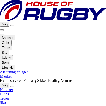
Søg
Nationer
Clubs
Trøjer
Sko
Udstyr
Børn
Lifestyle
Afslutning af lager
Mærker
Kundeservice i Frankrig
Sikker betaling
Nem retur
Søg
Nationer
Clubs
Trøjer
Sko