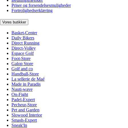
Betalingsmetoder
Priser og forsendelsesmuligheder
Fortrolighedserklæring
Vores butikker
Basket-Center
Daily Bikers
Direct Running
Direct-Volley
Espace Golf
Foot-Store
Galop Store
Golf and co
Handball-Store
La sellerie de Maé
Made in Paradis
Nauti-wave
On-Fight
Padel-Expert
Pecheur-Store
Pet and Garden
Slowood Interior
Smash-Expert
Sneak'In