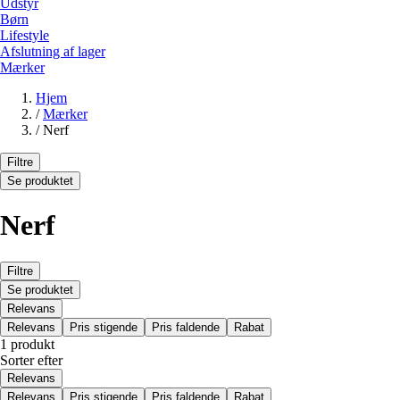
Udstyr
Børn
Lifestyle
Afslutning af lager
Mærker
Hjem
/
Mærker
/
Nerf
Filtre
Se produktet
Nerf
Filtre
Se produktet
Relevans
Relevans
Pris stigende
Pris faldende
Rabat
1 produkt
Sorter efter
Relevans
Relevans
Pris stigende
Pris faldende
Rabat