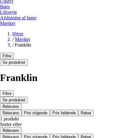
Udstyr
Børn
Lifestyle
Afslutning af lager
Mærker
Hjem
/
Mærker
/
Franklin
Filtre
Se produktet
Franklin
Filtre
Se produktet
Relevans
Relevans
Pris stigende
Pris faldende
Rabat
1 produkt
Sorter efter
Relevans
Relevans
Pris stigende
Pris faldende
Rabat