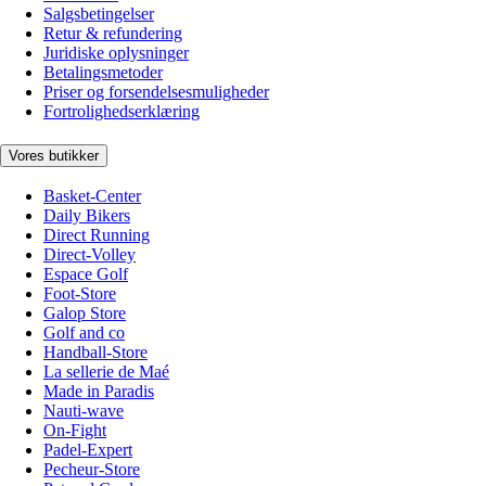
Salgsbetingelser
Retur & refundering
Juridiske oplysninger
Betalingsmetoder
Priser og forsendelsesmuligheder
Fortrolighedserklæring
Vores butikker
Basket-Center
Daily Bikers
Direct Running
Direct-Volley
Espace Golf
Foot-Store
Galop Store
Golf and co
Handball-Store
La sellerie de Maé
Made in Paradis
Nauti-wave
On-Fight
Padel-Expert
Pecheur-Store