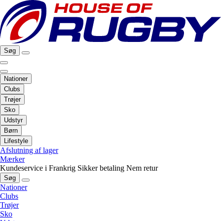
Søg
Nationer
Clubs
Trøjer
Sko
Udstyr
Børn
Lifestyle
Afslutning af lager
Mærker
Kundeservice i Frankrig
Sikker betaling
Nem retur
Søg
Nationer
Clubs
Trøjer
Sko