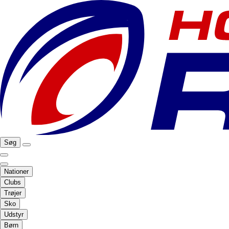
Søg
Nationer
Clubs
Trøjer
Sko
Udstyr
Børn