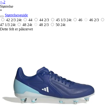
+-2
Størrelse
*
Størrelsesguide
42 2/3
24t
44
44 2/3
45 1/3
24t
46
46 2/3
47 1/3
24t
48
24t
48 2/3
50
24t
Dette felt er påkrævet