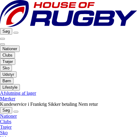
Søg
Nationer
Clubs
Trøjer
Sko
Udstyr
Børn
Lifestyle
Afslutning af lager
Mærker
Kundeservice i Frankrig
Sikker betaling
Nem retur
Søg
Nationer
Clubs
Trøjer
Sko