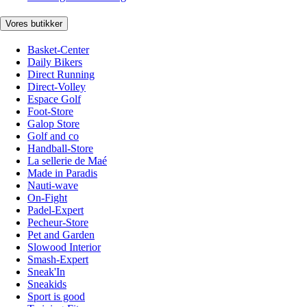
Vores butikker
Basket-Center
Daily Bikers
Direct Running
Direct-Volley
Espace Golf
Foot-Store
Galop Store
Golf and co
Handball-Store
La sellerie de Maé
Made in Paradis
Nauti-wave
On-Fight
Padel-Expert
Pecheur-Store
Pet and Garden
Slowood Interior
Smash-Expert
Sneak'In
Sneakids
Sport is good