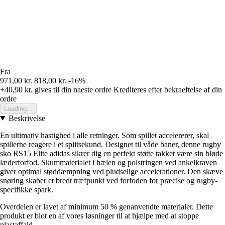
Fra
971,00 kr.
818,00 kr.
-16%
+40,90 kr.
gives til din naeste ordre
Krediteres efter bekraeftelse af din
ordre
Loading...
Beskrivelse
En ultimativ hastighed i alle retninger. Som spillet accelererer, skal
spillerne reagere i et splitsekund. Designet til våde baner, denne rugby
sko RS15 Elite adidas sikrer dig en perfekt støtte takket være sin bløde
læderforfod. Skummaterialet i hælen og polstringen ved ankelkraven
giver optimal støddæmpning ved pludselige accelerationer. Den skæve
snøring skaber et bredt træfpunkt ved forfoden for præcise og rugby-
specifikke spark.
Overdelen er lavet af minimum 50 % genanvendte materialer. Dette
produkt er blot en af vores løsninger til at hjælpe med at stoppe
plastaffald.