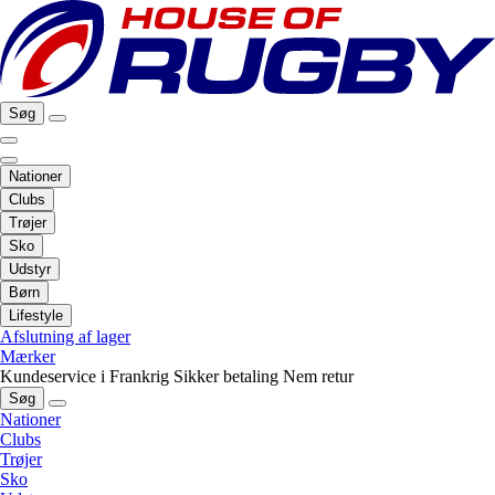
Søg
Nationer
Clubs
Trøjer
Sko
Udstyr
Børn
Lifestyle
Afslutning af lager
Mærker
Kundeservice i Frankrig
Sikker betaling
Nem retur
Søg
Nationer
Clubs
Trøjer
Sko