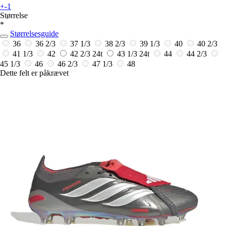
+-1
Størrelse
*
Størrelsesguide
36
36 2/3
37 1/3
38 2/3
39 1/3
40
40 2/3
41 1/3
42
42 2/3
24t
43 1/3
24t
44
44 2/3
45 1/3
46
46 2/3
47 1/3
48
Dette felt er påkrævet