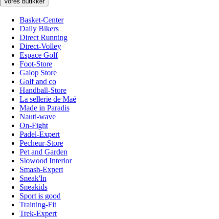
Vores butikker
Basket-Center
Daily Bikers
Direct Running
Direct-Volley
Espace Golf
Foot-Store
Galop Store
Golf and co
Handball-Store
La sellerie de Maé
Made in Paradis
Nauti-wave
On-Fight
Padel-Expert
Pecheur-Store
Pet and Garden
Slowood Interior
Smash-Expert
Sneak'In
Sneakids
Sport is good
Training-Fit
Trek-Expert