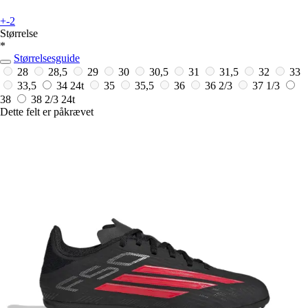
+-2
Størrelse
*
Størrelsesguide
28
28,5
29
30
30,5
31
31,5
32
33
33,5
34
24t
35
35,5
36
36 2/3
37 1/3
38
38 2/3
24t
Dette felt er påkrævet