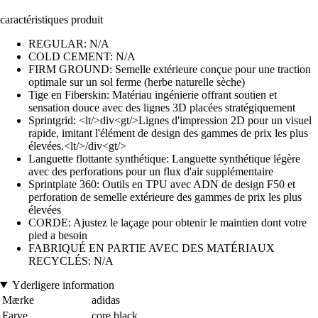
caractéristiques produit
REGULAR: N/A
COLD CEMENT: N/A
FIRM GROUND: Semelle extérieure conçue pour une traction
optimale sur un sol ferme (herbe naturelle sèche)
Tige en Fiberskin: Matériau ingénierie offrant soutien et
sensation douce avec des lignes 3D placées stratégiquement
Sprintgrid: <lt/>div<gt/>Lignes d'impression 2D pour un visuel
rapide, imitant l'élément de design des gammes de prix les plus
élevées.<lt/>/div<gt/>
Languette flottante synthétique: Languette synthétique légère
avec des perforations pour un flux d'air supplémentaire
Sprintplate 360: Outils en TPU avec ADN de design F50 et
perforation de semelle extérieure des gammes de prix les plus
élevées
CORDE: Ajustez le laçage pour obtenir le maintien dont votre
pied a besoin
FABRIQUÉ EN PARTIE AVEC DES MATÉRIAUX
RECYCLÉS: N/A
Yderligere information
Mærke
adidas
Farve
core black