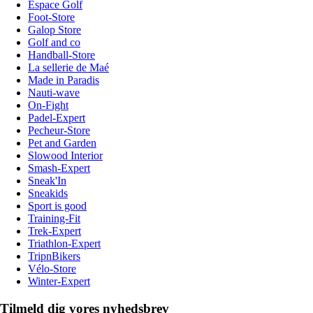
Espace Golf
Foot-Store
Galop Store
Golf and co
Handball-Store
La sellerie de Maé
Made in Paradis
Nauti-wave
On-Fight
Padel-Expert
Pecheur-Store
Pet and Garden
Slowood Interior
Smash-Expert
Sneak'In
Sneakids
Sport is good
Training-Fit
Trek-Expert
Triathlon-Expert
TripnBikers
Vélo-Store
Winter-Expert
Tilmeld dig vores nyhedsbrev