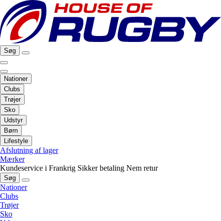
Søg
Nationer
Clubs
Trøjer
Sko
Udstyr
Børn
Lifestyle
Afslutning af lager
Mærker
Kundeservice i Frankrig
Sikker betaling
Nem retur
Søg
Nationer
Clubs
Trøjer
Sko