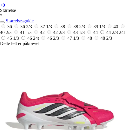
+0
Størrelse
*
Størrelsesguide
36
36 2/3
37 1/3
38
38 2/3
39 1/3
40
40 2/3
41 1/3
42
42 2/3
43 1/3
44
44 2/3
24t
45 1/3
46
24t
46 2/3
47 1/3
48
48 2/3
Dette felt er påkrævet