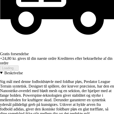
Gratis forsendelse
+24,80 kr.
gives til din naeste ordre
Krediteres efter bekraeftelse af din
ordre
Loading...
Beskrivelse
Sig mål med denne fodboldstøvle med foldbar pløs, Predator League
Terrain syntetisk. Designet til spillere, der kræver præcision, har den en
Nanostrike-overdel med blødt mesh og en sektion, der hjælper med at
fange bolden. Powerspine-teknologien giver stabilitet og styrke i
mellemfoden for kraftigere skud. Derunder garanterer en syntetisk
ydersål pålideligt greb på kunstgræs. Udover at hylde arven fra
fodbold adidas, giver den ikoniske foldbare pløs en glat træfflate, så
dine snørebånd ikke står mellem dig og det perfekte mål.