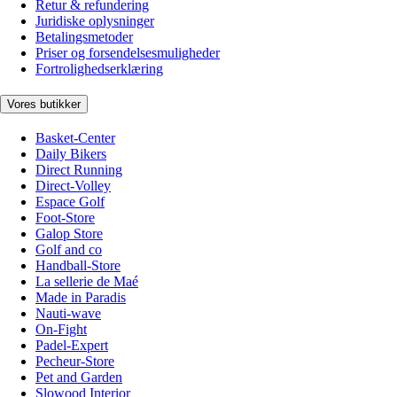
Retur & refundering
Juridiske oplysninger
Betalingsmetoder
Priser og forsendelsesmuligheder
Fortrolighedserklæring
Vores butikker
Basket-Center
Daily Bikers
Direct Running
Direct-Volley
Espace Golf
Foot-Store
Galop Store
Golf and co
Handball-Store
La sellerie de Maé
Made in Paradis
Nauti-wave
On-Fight
Padel-Expert
Pecheur-Store
Pet and Garden
Slowood Interior