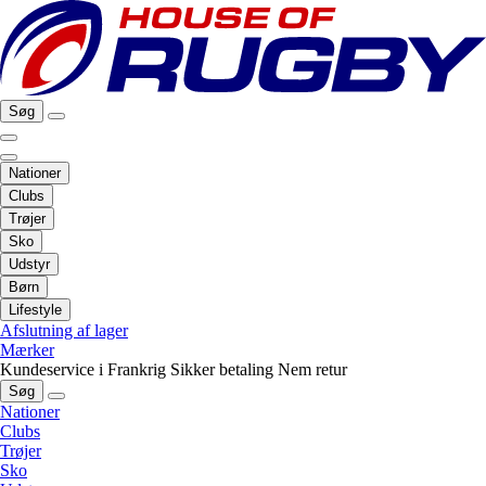
Søg
Nationer
Clubs
Trøjer
Sko
Udstyr
Børn
Lifestyle
Afslutning af lager
Mærker
Kundeservice i Frankrig
Sikker betaling
Nem retur
Søg
Nationer
Clubs
Trøjer
Sko