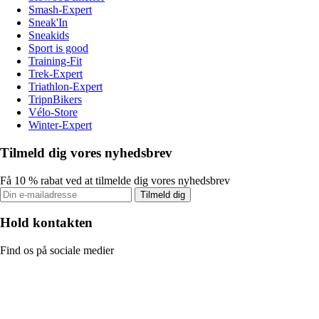
Smash-Expert
Sneak'In
Sneakids
Sport is good
Training-Fit
Trek-Expert
Triathlon-Expert
TripnBikers
Vélo-Store
Winter-Expert
Tilmeld dig vores nyhedsbrev
Få 10 % rabat ved at tilmelde dig vores nyhedsbrev
Tilmeld dig
Hold kontakten
Find os på sociale medier