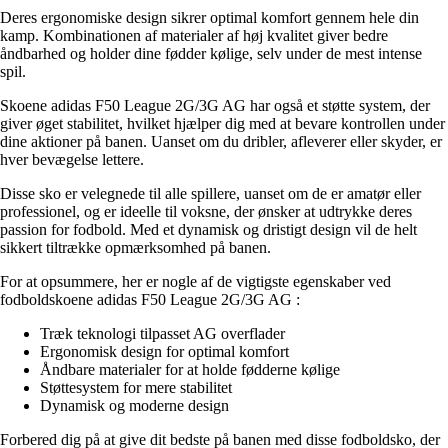
Deres ergonomiske design sikrer optimal komfort gennem hele din
kamp. Kombinationen af materialer af høj kvalitet giver bedre
åndbarhed og holder dine fødder kølige, selv under de mest intense
spil.
Skoene adidas F50 League 2G/3G AG har også et støtte system, der
giver øget stabilitet, hvilket hjælper dig med at bevare kontrollen under
dine aktioner på banen. Uanset om du dribler, afleverer eller skyder, er
hver bevægelse lettere.
Disse sko er velegnede til alle spillere, uanset om de er amatør eller
professionel, og er ideelle til voksne, der ønsker at udtrykke deres
passion for fodbold. Med et dynamisk og dristigt design vil de helt
sikkert tiltrække opmærksomhed på banen.
For at opsummere, her er nogle af de vigtigste egenskaber ved
fodboldskoene adidas F50 League 2G/3G AG :
Træk teknologi tilpasset AG overflader
Ergonomisk design for optimal komfort
Åndbare materialer for at holde fødderne kølige
Støttesystem for mere stabilitet
Dynamisk og moderne design
Forbered dig på at give dit bedste på banen med disse fodboldsko, der