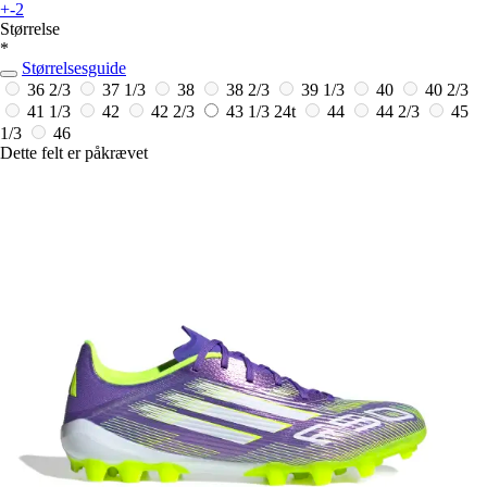
+-2
Størrelse
*
Størrelsesguide
36 2/3
37 1/3
38
38 2/3
39 1/3
40
40 2/3
41 1/3
42
42 2/3
43 1/3
24t
44
44 2/3
45
1/3
46
Dette felt er påkrævet