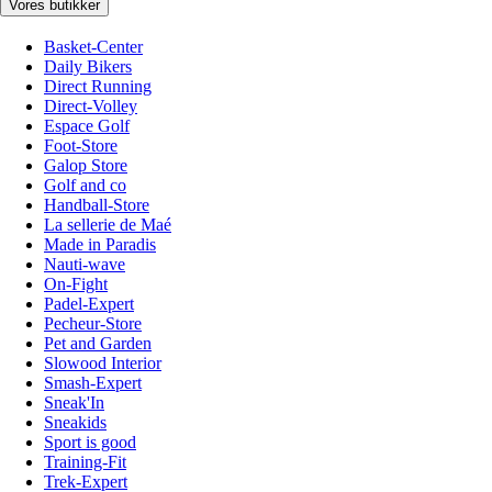
Vores butikker
Basket-Center
Daily Bikers
Direct Running
Direct-Volley
Espace Golf
Foot-Store
Galop Store
Golf and co
Handball-Store
La sellerie de Maé
Made in Paradis
Nauti-wave
On-Fight
Padel-Expert
Pecheur-Store
Pet and Garden
Slowood Interior
Smash-Expert
Sneak'In
Sneakids
Sport is good
Training-Fit
Trek-Expert