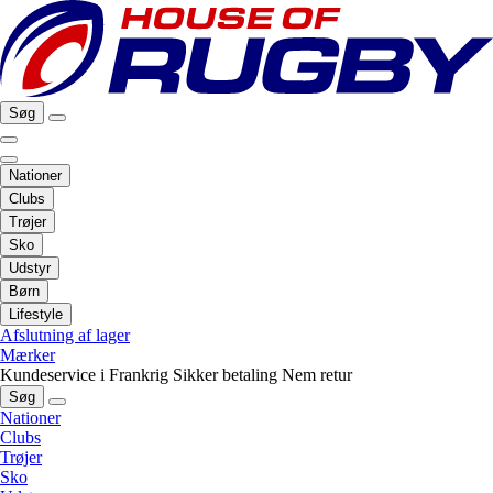
Søg
Nationer
Clubs
Trøjer
Sko
Udstyr
Børn
Lifestyle
Afslutning af lager
Mærker
Kundeservice i Frankrig
Sikker betaling
Nem retur
Søg
Nationer
Clubs
Trøjer
Sko