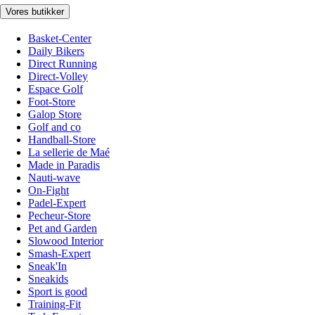
Vores butikker
Basket-Center
Daily Bikers
Direct Running
Direct-Volley
Espace Golf
Foot-Store
Galop Store
Golf and co
Handball-Store
La sellerie de Maé
Made in Paradis
Nauti-wave
On-Fight
Padel-Expert
Pecheur-Store
Pet and Garden
Slowood Interior
Smash-Expert
Sneak'In
Sneakids
Sport is good
Training-Fit