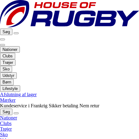
Søg
Nationer
Clubs
Trøjer
Sko
Udstyr
Børn
Lifestyle
Afslutning af lager
Mærker
Kundeservice i Frankrig
Sikker betaling
Nem retur
Søg
Nationer
Clubs
Trøjer
Sko