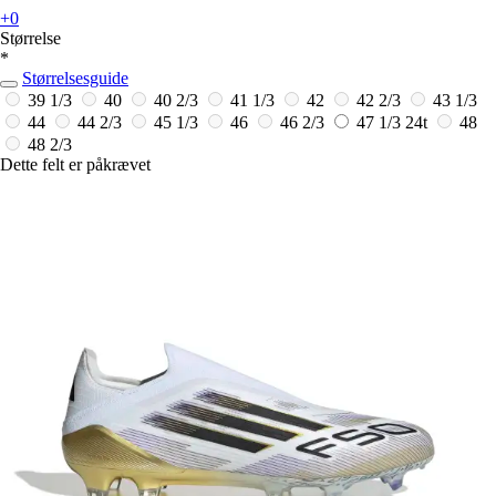
+0
Størrelse
*
Størrelsesguide
39 1/3
40
40 2/3
41 1/3
42
42 2/3
43 1/3
44
44 2/3
45 1/3
46
46 2/3
47 1/3
24t
48
48 2/3
Dette felt er påkrævet