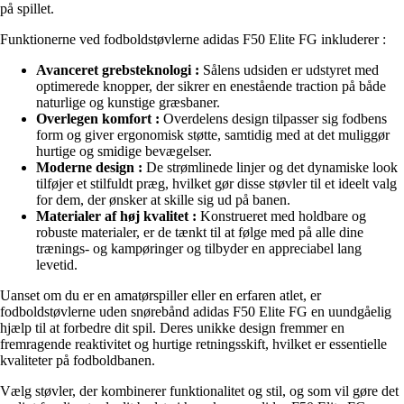
på spillet.
Funktionerne ved fodboldstøvlerne adidas F50 Elite FG inkluderer :
Avanceret grebsteknologi :
Sålens udsiden er udstyret med
optimerede knopper, der sikrer en enestående traction på både
naturlige og kunstige græsbaner.
Overlegen komfort :
Overdelens design tilpasser sig fodbens
form og giver ergonomisk støtte, samtidig med at det muliggør
hurtige og smidige bevægelser.
Moderne design :
De strømlinede linjer og det dynamiske look
tilføjer et stilfuldt præg, hvilket gør disse støvler til et ideelt valg
for dem, der ønsker at skille sig ud på banen.
Materialer af høj kvalitet :
Konstrueret med holdbare og
robuste materialer, er de tænkt til at følge med på alle dine
trænings- og kampøringer og tilbyder en appreciabel lang
levetid.
Uanset om du er en amatørspiller eller en erfaren atlet, er
fodboldstøvlerne uden snørebånd adidas F50 Elite FG en uundgåelig
hjælp til at forbedre dit spil. Deres unikke design fremmer en
fremragende reaktivitet og hurtige retningsskift, hvilket er essentielle
kvaliteter på fodboldbanen.
Vælg støvler, der kombinerer funktionalitet og stil, og som vil gøre det