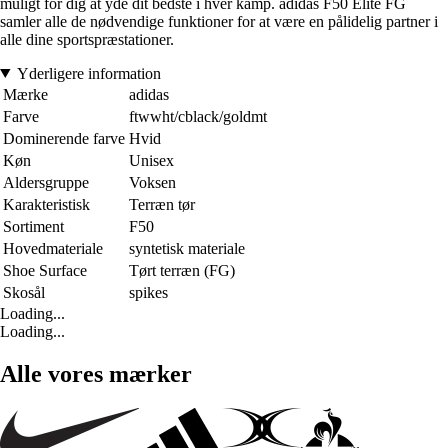
muligt for dig at yde dit bedste i hver kamp. adidas F50 Elite FG
samler alle de nødvendige funktioner for at være en pålidelig partner i
alle dine sportspræstationer.
Yderligere information
Mærke
adidas
Farve
ftwwht/cblack/goldmt
Dominerende farve
Hvid
Køn
Unisex
Aldersgruppe
Voksen
Karakteristisk
Terræn tør
Sortiment
F50
Hovedmateriale
syntetisk materiale
Shoe Surface
Tørt terræn (FG)
Skosål
spikes
Loading...
Loading...
Alle vores mærker