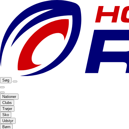
Søg
Nationer
Clubs
Trøjer
Sko
Udstyr
Børn