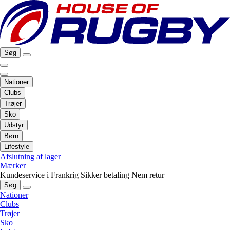
Søg
Nationer
Clubs
Trøjer
Sko
Udstyr
Børn
Lifestyle
Afslutning af lager
Mærker
Kundeservice i Frankrig
Sikker betaling
Nem retur
Søg
Nationer
Clubs
Trøjer
Sko