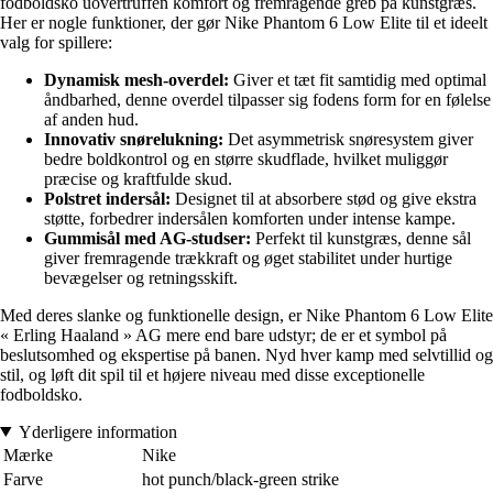
fodboldsko uovertruffen komfort og fremragende greb på kunstgræs.
Her er nogle funktioner, der gør Nike Phantom 6 Low Elite til et ideelt
valg for spillere:
Dynamisk mesh-overdel:
Giver et tæt fit samtidig med optimal
åndbarhed, denne overdel tilpasser sig fodens form for en følelse
af anden hud.
Innovativ snørelukning:
Det asymmetrisk snøresystem giver
bedre boldkontrol og en større skudflade, hvilket muliggør
præcise og kraftfulde skud.
Polstret indersål:
Designet til at absorbere stød og give ekstra
støtte, forbedrer indersålen komforten under intense kampe.
Gummisål med AG-studser:
Perfekt til kunstgræs, denne sål
giver fremragende trækkraft og øget stabilitet under hurtige
bevægelser og retningsskift.
Med deres slanke og funktionelle design, er Nike Phantom 6 Low Elite
« Erling Haaland » AG mere end bare udstyr; de er et symbol på
beslutsomhed og ekspertise på banen. Nyd hver kamp med selvtillid og
stil, og løft dit spil til et højere niveau med disse exceptionelle
fodboldsko.
Yderligere information
Mærke
Nike
Farve
hot punch/black-green strike