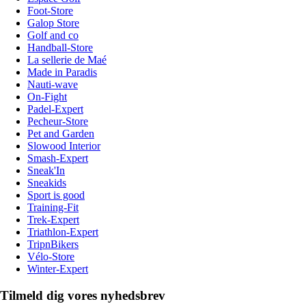
Foot-Store
Galop Store
Golf and co
Handball-Store
La sellerie de Maé
Made in Paradis
Nauti-wave
On-Fight
Padel-Expert
Pecheur-Store
Pet and Garden
Slowood Interior
Smash-Expert
Sneak'In
Sneakids
Sport is good
Training-Fit
Trek-Expert
Triathlon-Expert
TripnBikers
Vélo-Store
Winter-Expert
Tilmeld dig vores nyhedsbrev