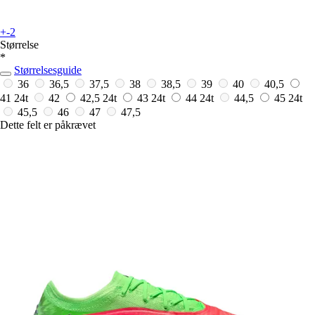
+-2
Størrelse
*
Størrelsesguide
36
36,5
37,5
38
38,5
39
40
40,5
41
24t
42
42,5
24t
43
24t
44
24t
44,5
45
24t
45,5
46
47
47,5
Dette felt er påkrævet