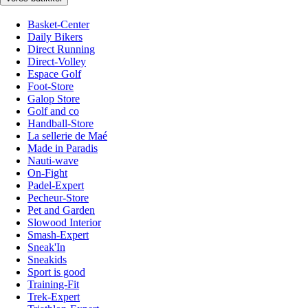
Basket-Center
Daily Bikers
Direct Running
Direct-Volley
Espace Golf
Foot-Store
Galop Store
Golf and co
Handball-Store
La sellerie de Maé
Made in Paradis
Nauti-wave
On-Fight
Padel-Expert
Pecheur-Store
Pet and Garden
Slowood Interior
Smash-Expert
Sneak'In
Sneakids
Sport is good
Training-Fit
Trek-Expert