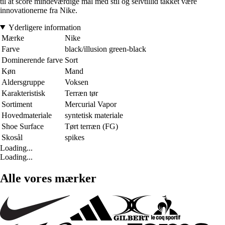
til at score mindeværdige mål med stil og selvtillid takket være
innovationerne fra Nike.
Yderligere information
Mærke
Nike
Farve
black/illusion green-black
Dominerende farve
Sort
Køn
Mand
Aldersgruppe
Voksen
Karakteristisk
Terræn tør
Sortiment
Mercurial Vapor
Hovedmateriale
syntetisk materiale
Shoe Surface
Tørt terræn (FG)
Skosål
spikes
Loading...
Loading...
Alle vores mærker