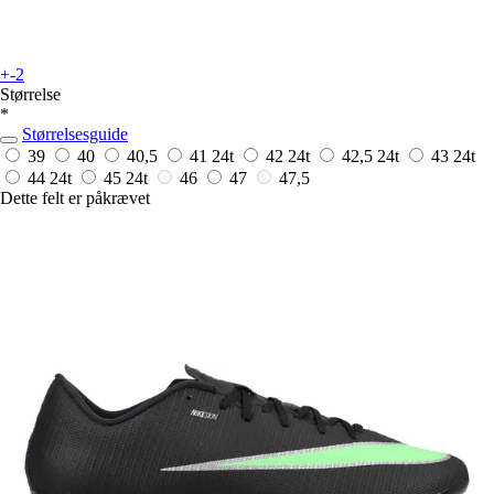
+-2
Størrelse
*
Størrelsesguide
39
40
40,5
41
24t
42
24t
42,5
24t
43
24t
44
24t
45
24t
46
47
47,5
Dette felt er påkrævet