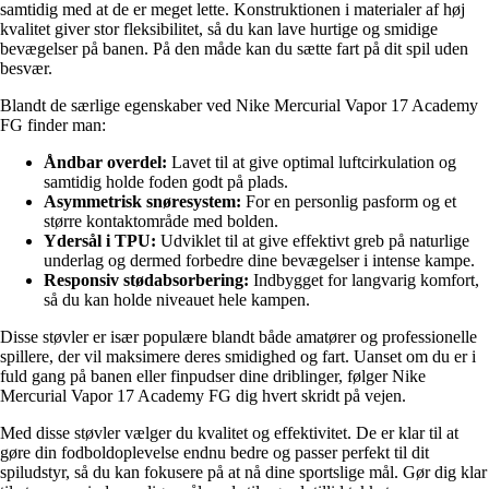
samtidig med at de er meget lette. Konstruktionen i materialer af høj
kvalitet giver stor fleksibilitet, så du kan lave hurtige og smidige
bevægelser på banen. På den måde kan du sætte fart på dit spil uden
besvær.
Blandt de særlige egenskaber ved Nike Mercurial Vapor 17 Academy
FG finder man:
Åndbar overdel:
Lavet til at give optimal luftcirkulation og
samtidig holde foden godt på plads.
Asymmetrisk snøresystem:
For en personlig pasform og et
større kontaktområde med bolden.
Ydersål i TPU:
Udviklet til at give effektivt greb på naturlige
underlag og dermed forbedre dine bevægelser i intense kampe.
Responsiv stødabsorbering:
Indbygget for langvarig komfort,
så du kan holde niveauet hele kampen.
Disse støvler er især populære blandt både amatører og professionelle
spillere, der vil maksimere deres smidighed og fart. Uanset om du er i
fuld gang på banen eller finpudser dine driblinger, følger Nike
Mercurial Vapor 17 Academy FG dig hvert skridt på vejen.
Med disse støvler vælger du kvalitet og effektivitet. De er klar til at
gøre din fodboldoplevelse endnu bedre og passer perfekt til dit
spiludstyr, så du kan fokusere på at nå dine sportslige mål. Gør dig klar