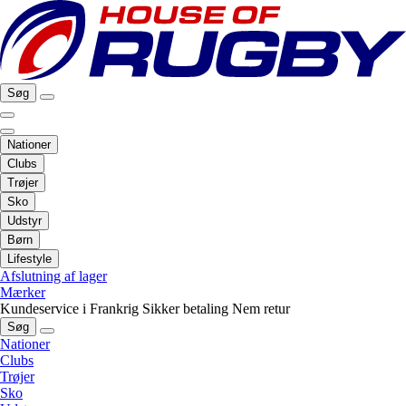
Søg
Nationer
Clubs
Trøjer
Sko
Udstyr
Børn
Lifestyle
Afslutning af lager
Mærker
Kundeservice i Frankrig
Sikker betaling
Nem retur
Søg
Nationer
Clubs
Trøjer
Sko