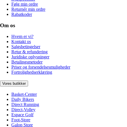
Følg min ordre
Returnér min ordre
Rabatkoder
Om os
Hvem er vi?
Kontakt os
Salgsbetingelser
Retur & refundering
Juridiske oplysninger
Betalingsmetoder
Priser og forsendelsesmuligheder
Fortrolighedserklæring
Vores butikker
Basket-Center
Daily Bikers
Direct Running
Direct-Volley
Espace Golf
Foot-Store
Galop Store