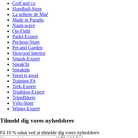
Golf and co
Handball-Store
La sellerie de Maé
Made in Paradis
Nauti-wave
On-Fight
Padel-Expert
Pecheur-Store
Pet and Garden
Slowood Interior
Smash-Expert
Sneak'In
Sneakids
Sport is good
Training-Fit
Trek-Expert
Triathlon-Expert
TripnBikers
Vélo-Store
Winter-Expert
Tilmeld dig vores nyhedsbrev
Få 10 % rabat ved at tilmelde dig vores nyhedsbrev