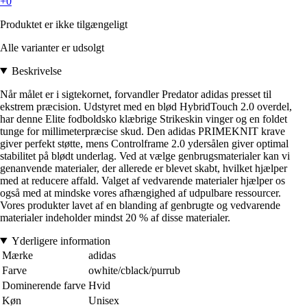
+0
Produktet er ikke tilgængeligt
Alle varianter er udsolgt
Beskrivelse
Når målet er i sigtekornet, forvandler Predator adidas presset til
ekstrem præcision. Udstyret med en blød HybridTouch 2.0 overdel,
har denne Elite fodboldsko klæbrige Strikeskin vinger og en foldet
tunge for millimeterpræcise skud. Den adidas PRIMEKNIT krave
giver perfekt støtte, mens Controlframe 2.0 ydersålen giver optimal
stabilitet på blødt underlag. Ved at vælge genbrugsmaterialer kan vi
genanvende materialer, der allerede er blevet skabt, hvilket hjælper
med at reducere affald. Valget af vedvarende materialer hjælper os
også med at mindske vores afhængighed af udpulbare ressourcer.
Vores produkter lavet af en blanding af genbrugte og vedvarende
materialer indeholder mindst 20 % af disse materialer.
Yderligere information
Mærke
adidas
Farve
owhite/cblack/purrub
Dominerende farve
Hvid
Køn
Unisex