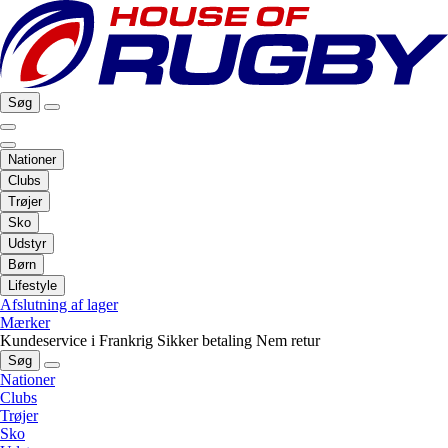
Søg
Nationer
Clubs
Trøjer
Sko
Udstyr
Børn
Lifestyle
Afslutning af lager
Mærker
Kundeservice i Frankrig
Sikker betaling
Nem retur
Søg
Nationer
Clubs
Trøjer
Sko