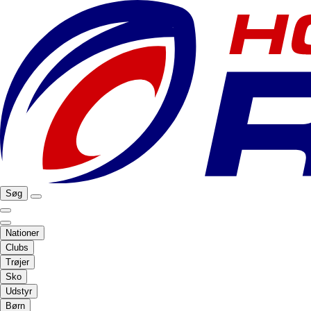
Søg
Nationer
Clubs
Trøjer
Sko
Udstyr
Børn