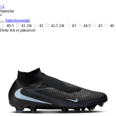
+2
Størrelse
*
Størrelsesguide
40,5
41
24t
42
42,5
24t
43
44,5
45
46
Dette felt er påkrævet