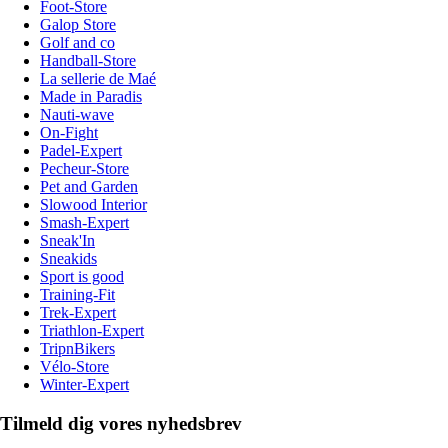
Foot-Store
Galop Store
Golf and co
Handball-Store
La sellerie de Maé
Made in Paradis
Nauti-wave
On-Fight
Padel-Expert
Pecheur-Store
Pet and Garden
Slowood Interior
Smash-Expert
Sneak'In
Sneakids
Sport is good
Training-Fit
Trek-Expert
Triathlon-Expert
TripnBikers
Vélo-Store
Winter-Expert
Tilmeld dig vores nyhedsbrev