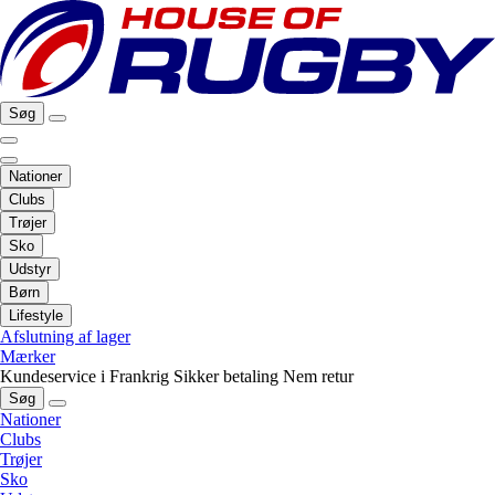
Søg
Nationer
Clubs
Trøjer
Sko
Udstyr
Børn
Lifestyle
Afslutning af lager
Mærker
Kundeservice i Frankrig
Sikker betaling
Nem retur
Søg
Nationer
Clubs
Trøjer
Sko