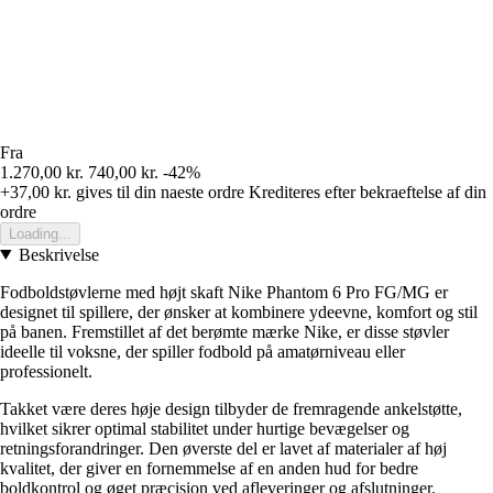
Fra
1.270,00 kr.
740,00 kr.
-42%
+37,00 kr.
gives til din naeste ordre
Krediteres efter bekraeftelse af din
ordre
Loading...
Beskrivelse
Fodboldstøvlerne med højt skaft Nike Phantom 6 Pro FG/MG er
designet til spillere, der ønsker at kombinere ydeevne, komfort og stil
på banen. Fremstillet af det berømte mærke Nike, er disse støvler
ideelle til voksne, der spiller fodbold på amatørniveau eller
professionelt.
Takket være deres høje design tilbyder de fremragende ankelstøtte,
hvilket sikrer optimal stabilitet under hurtige bevægelser og
retningsforandringer. Den øverste del er lavet af materialer af høj
kvalitet, der giver en fornemmelse af en anden hud for bedre
boldkontrol og øget præcision ved afleveringer og afslutninger.