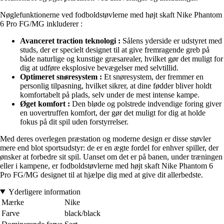
Nøglefunktionerne ved fodboldstøvlerne med højt skaft Nike Phantom
6 Pro FG/MG inkluderer :
Avanceret traction teknologi :
Sålens yderside er udstyret med
studs, der er specielt designet til at give fremragende greb på
både naturlige og kunstige græsarealer, hvilket gør det muligt for
dig at udføre eksplosive bevægelser med selvtillid.
Optimeret snøresystem :
Et snøresystem, der fremmer en
personlig tilpasning, hvilket sikrer, at dine fødder bliver holdt
komfortabelt på plads, selv under de mest intense kampe.
Øget komfort :
Den bløde og polstrede indvendige foring giver
en uovertruffen komfort, der gør det muligt for dig at holde
fokus på dit spil uden forstyrrelser.
Med deres overlegen præstation og moderne design er disse støvler
mere end blot sportsudstyr: de er en ægte fordel for enhver spiller, der
ønsker at forbedre sit spil. Uanset om det er på banen, under træningen
eller i kampene, er fodboldstøvlerne med højt skaft Nike Phantom 6
Pro FG/MG designet til at hjælpe dig med at give dit allerbedste.
Yderligere information
Mærke
Nike
Farve
black/black