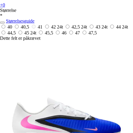
+0
Størrelse
*
Størrelsesguide
40
40,5
41
42
24t
42,5
24t
43
24t
44
24t
44,5
45
24t
45,5
46
47
47,5
Dette felt er påkrævet