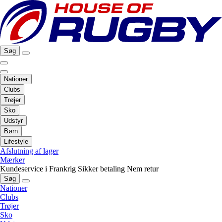
Søg
Nationer
Clubs
Trøjer
Sko
Udstyr
Børn
Lifestyle
Afslutning af lager
Mærker
Kundeservice i Frankrig
Sikker betaling
Nem retur
Søg
Nationer
Clubs
Trøjer
Sko