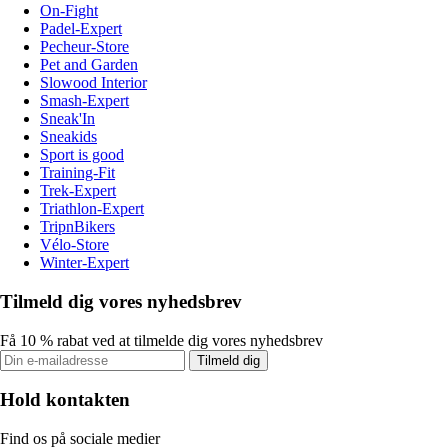
On-Fight
Padel-Expert
Pecheur-Store
Pet and Garden
Slowood Interior
Smash-Expert
Sneak'In
Sneakids
Sport is good
Training-Fit
Trek-Expert
Triathlon-Expert
TripnBikers
Vélo-Store
Winter-Expert
Tilmeld dig vores nyhedsbrev
Få 10 % rabat ved at tilmelde dig vores nyhedsbrev
Tilmeld dig
Hold kontakten
Find os på sociale medier