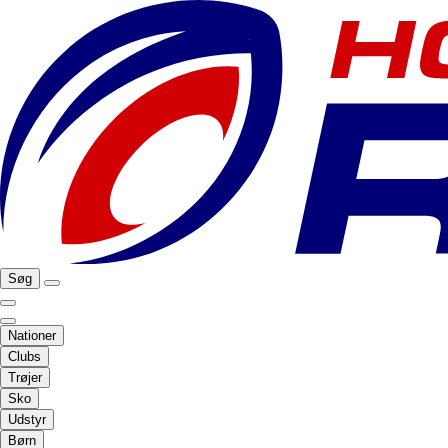
Søg
Nationer
Clubs
Trøjer
Sko
Udstyr
Børn