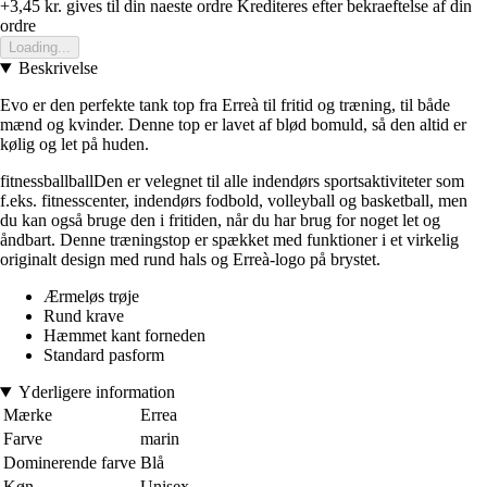
+3,45 kr.
gives til din naeste ordre
Krediteres efter bekraeftelse af din
ordre
Loading...
Beskrivelse
Evo er den perfekte tank top fra Erreà til fritid og træning, til både
mænd og kvinder. Denne top er lavet af blød bomuld, så den altid er
kølig og let på huden.
fitnessballballDen er velegnet til alle indendørs sportsaktiviteter som
f.eks. fitnesscenter, indendørs fodbold, volleyball og basketball, men
du kan også bruge den i fritiden, når du har brug for noget let og
åndbart. Denne træningstop er spækket med funktioner i et virkelig
originalt design med rund hals og Erreà-logo på brystet.
Ærmeløs trøje
Rund krave
Hæmmet kant forneden
Standard pasform
Yderligere information
Mærke
Errea
Farve
marin
Dominerende farve
Blå
Køn
Unisex