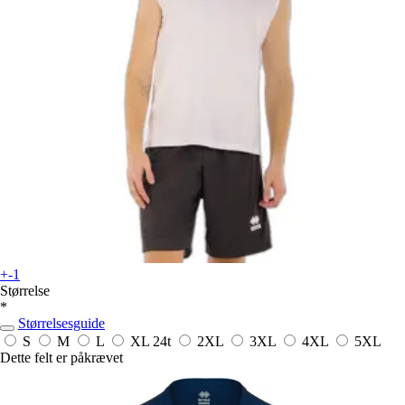
+-1
Størrelse
*
Størrelsesguide
S
M
L
XL
24t
2XL
3XL
4XL
5XL
Dette felt er påkrævet