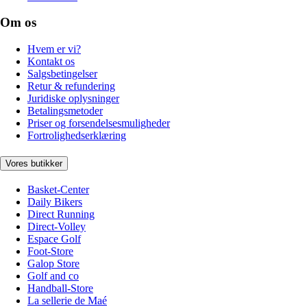
Om os
Hvem er vi?
Kontakt os
Salgsbetingelser
Retur & refundering
Juridiske oplysninger
Betalingsmetoder
Priser og forsendelsesmuligheder
Fortrolighedserklæring
Vores butikker
Basket-Center
Daily Bikers
Direct Running
Direct-Volley
Espace Golf
Foot-Store
Galop Store
Golf and co
Handball-Store
La sellerie de Maé