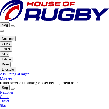
Søg
Nationer
Clubs
Trøjer
Sko
Udstyr
Børn
Lifestyle
Afslutning af lager
Mærker
Kundeservice i Frankrig
Sikker betaling
Nem retur
Søg
Nationer
Clubs
Trøjer
Sko