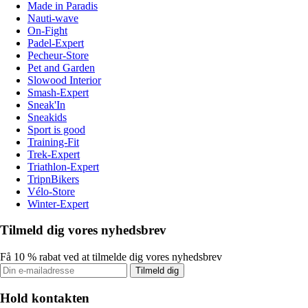
Made in Paradis
Nauti-wave
On-Fight
Padel-Expert
Pecheur-Store
Pet and Garden
Slowood Interior
Smash-Expert
Sneak'In
Sneakids
Sport is good
Training-Fit
Trek-Expert
Triathlon-Expert
TripnBikers
Vélo-Store
Winter-Expert
Tilmeld dig vores nyhedsbrev
Få 10 % rabat ved at tilmelde dig vores nyhedsbrev
Tilmeld dig
Hold kontakten