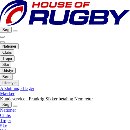
Søg
Nationer
Clubs
Trøjer
Sko
Udstyr
Børn
Lifestyle
Afslutning af lager
Mærker
Kundeservice i Frankrig
Sikker betaling
Nem retur
Søg
Nationer
Clubs
Trøjer
Sko