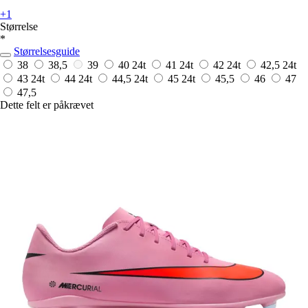
+1
Størrelse
*
Størrelsesguide
38
38,5
39
40
24t
41
24t
42
24t
42,5
24t
43
24t
44
24t
44,5
24t
45
24t
45,5
46
47
47,5
Dette felt er påkrævet