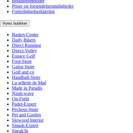
Betalingsmetoder
Priser og forsendelsesmuligheder
Fortrolighedserklæring
Vores butikker
Basket-Center
Daily Bikers
Direct Running
Direct-Volley
Espace Golf
Foot-Store
Galop Store
Golf and co
Handball-Store
La sellerie de Maé
Made in Paradis
Nauti-wave
On-Fight
Padel-Expert
Pecheur-Store
Pet and Garden
Slowood Interior
Smash-Expert
Sneak'In