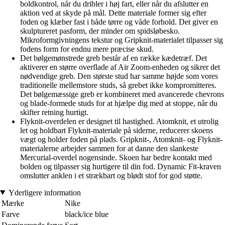
boldkontrol, når du dribler i høj fart, eller når du afslutter en
aktion ved at skyde på mål. Dette materiale former sig efter
foden og klæber fast i både tørre og våde forhold. Det giver en
skulptureret pasform, der minder om spidsløbesko.
Mikroformgivningens tekstur og Gripknit-materialet tilpasser sig
fodens form for endnu mere præcise skud.
Det bølgemønstrede greb består af en række kædetræf. Det
aktiverer en større overflade af Air Zoom-enheden og sikrer det
nødvendige greb. Den største stud har samme højde som vores
traditionelle mellemstore studs, så grebet ikke kompromitteres.
Det bølgemæssige greb er kombineret med avancerede chevrons
og blade-formede studs for at hjælpe dig med at stoppe, når du
skifter retning hurtigt.
Flyknit-overdelen er designet til hastighed. Atomknit, et utrolig
let og holdbart Flyknit-materiale på siderne, reducerer skoens
vægt og holder foden på plads. Gripknit-, Atomknit- og Flyknit-
materialerne arbejder sammen for at danne den slankeste
Mercurial-overdel nogensinde. Skoen har bedre kontakt med
bolden og tilpasser sig hurtigere til din fod. Dynamic Fit-kraven
omslutter anklen i et strækbart og blødt stof for god støtte.
Yderligere information
Mærke
Nike
Farve
black/ice blue