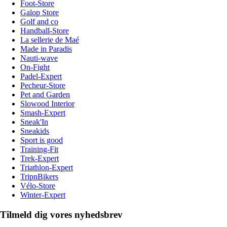
Foot-Store
Galop Store
Golf and co
Handball-Store
La sellerie de Maé
Made in Paradis
Nauti-wave
On-Fight
Padel-Expert
Pecheur-Store
Pet and Garden
Slowood Interior
Smash-Expert
Sneak'In
Sneakids
Sport is good
Training-Fit
Trek-Expert
Triathlon-Expert
TripnBikers
Vélo-Store
Winter-Expert
Tilmeld dig vores nyhedsbrev