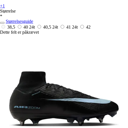
+1
Størrelse
*
Størrelsesguide
38,5
40
24t
40,5
24t
41
24t
42
Dette felt er påkrævet