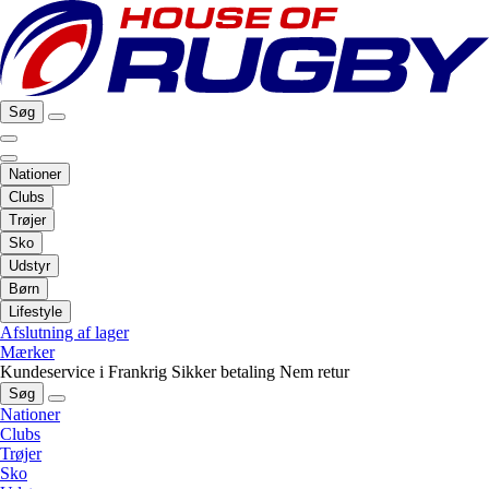
Søg
Nationer
Clubs
Trøjer
Sko
Udstyr
Børn
Lifestyle
Afslutning af lager
Mærker
Kundeservice i Frankrig
Sikker betaling
Nem retur
Søg
Nationer
Clubs
Trøjer
Sko