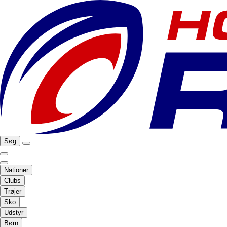
Søg
Nationer
Clubs
Trøjer
Sko
Udstyr
Børn