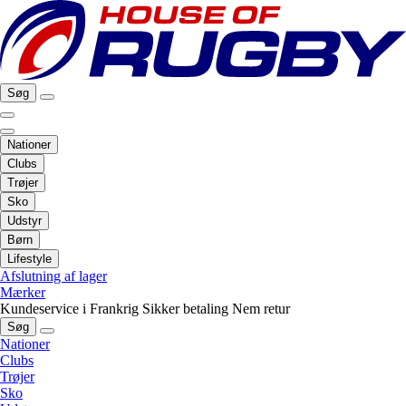
Søg
Nationer
Clubs
Trøjer
Sko
Udstyr
Børn
Lifestyle
Afslutning af lager
Mærker
Kundeservice i Frankrig
Sikker betaling
Nem retur
Søg
Nationer
Clubs
Trøjer
Sko