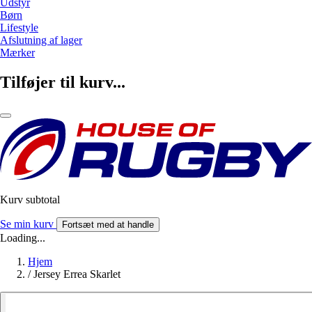
Udstyr
Børn
Lifestyle
Afslutning af lager
Mærker
Tilføjer til kurv...
Kurv subtotal
Se min kurv
Fortsæt med at handle
Loading...
Hjem
/
Jersey Errea Skarlet