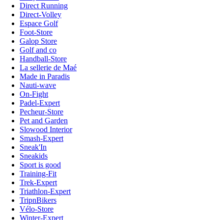
Direct Running
Direct-Volley
Espace Golf
Foot-Store
Galop Store
Golf and co
Handball-Store
La sellerie de Maé
Made in Paradis
Nauti-wave
On-Fight
Padel-Expert
Pecheur-Store
Pet and Garden
Slowood Interior
Smash-Expert
Sneak'In
Sneakids
Sport is good
Training-Fit
Trek-Expert
Triathlon-Expert
TripnBikers
Vélo-Store
Winter-Expert