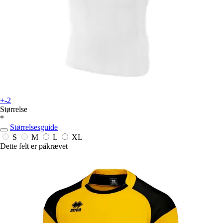
+-2
Størrelse
*
Størrelsesguide
S
M
L
XL
Dette felt er påkrævet