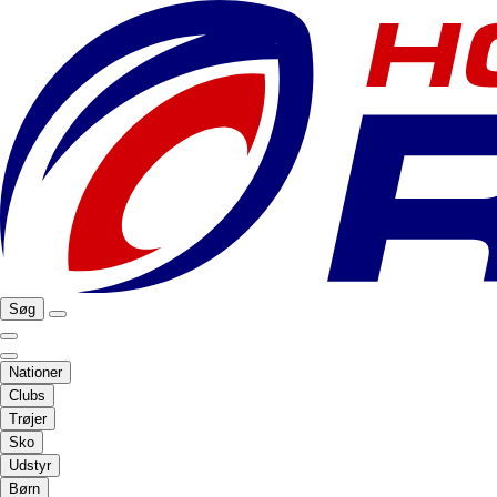
Søg
Nationer
Clubs
Trøjer
Sko
Udstyr
Børn