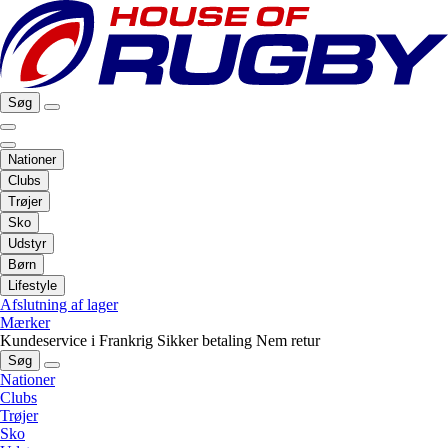
Søg
Nationer
Clubs
Trøjer
Sko
Udstyr
Børn
Lifestyle
Afslutning af lager
Mærker
Kundeservice i Frankrig
Sikker betaling
Nem retur
Søg
Nationer
Clubs
Trøjer
Sko