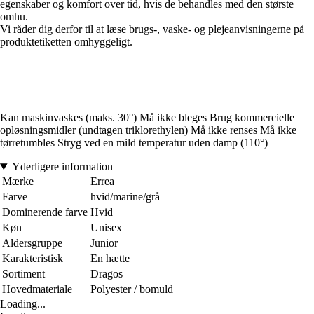
egenskaber og komfort over tid, hvis de behandles med den største
omhu.
Vi råder dig derfor til at læse brugs-, vaske- og plejeanvisningerne på
produktetiketten omhyggeligt.
Kan maskinvaskes (maks. 30°) Må ikke bleges Brug kommercielle
opløsningsmidler (undtagen triklorethylen) Må ikke renses Må ikke
tørretumbles Stryg ved en mild temperatur uden damp (110°)
Yderligere information
Mærke
Errea
Farve
hvid/marine/grå
Dominerende farve
Hvid
Køn
Unisex
Aldersgruppe
Junior
Karakteristisk
En hætte
Sortiment
Dragos
Hovedmateriale
Polyester / bomuld
Loading...