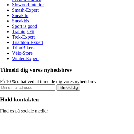
Slowood Interior
Smash-Expert
Sneak'In
Sneakids
Sport is good
Training-Fit
Trek-Expert
Triathlon-Expert
TripnBikers
Vélo-Store
Winter-Expert
Tilmeld dig vores nyhedsbrev
Få 10 % rabat ved at tilmelde dig vores nyhedsbrev
Tilmeld dig
Hold kontakten
Find os på sociale medier