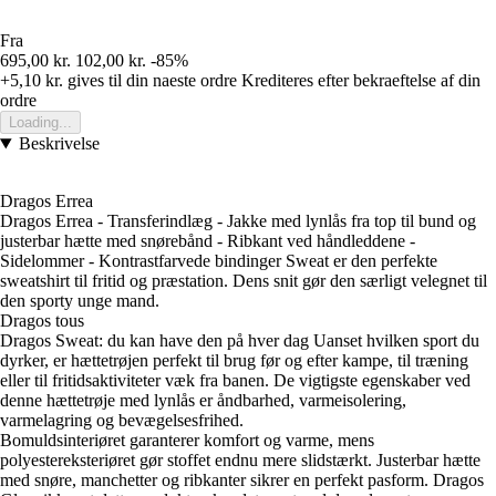
Fra
695,00 kr.
102,00 kr.
-85%
+5,10 kr.
gives til din naeste ordre
Krediteres efter bekraeftelse af din
ordre
Loading...
Beskrivelse
Dragos Errea
Dragos Errea - Transferindlæg - Jakke med lynlås fra top til bund og
justerbar hætte med snørebånd - Ribkant ved håndleddene -
Sidelommer - Kontrastfarvede bindinger Sweat er den perfekte
sweatshirt til fritid og præstation. Dens snit gør den særligt velegnet til
den sporty unge mand.
Dragos tous
Dragos Sweat: du kan have den på hver dag Uanset hvilken sport du
dyrker, er hættetrøjen perfekt til brug før og efter kampe, til træning
eller til fritidsaktiviteter væk fra banen. De vigtigste egenskaber ved
denne hættetrøje med lynlås er åndbarhed, varmeisolering,
varmelagring og bevægelsesfrihed.
Bomuldsinteriøret garanterer komfort og varme, mens
polyestereksteriøret gør stoffet endnu mere slidstærkt. Justerbar hætte
med snøre, manchetter og ribkanter sikrer en perfekt pasform. Dragos