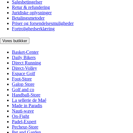
Salgsbetingelser
Retur & refundering
Juridiske oplysninger
Betalingsmetoder
Priser og forsendelsesmuligheder
Fortrolighedserklæring
Vores butikker
Basket-Center
Daily Bikers
Direct Running
Direct-Volley
Espace Golf
Foot-Store
Galop Store
Golf and co
Handball-Store
La sellerie de Maé
Made in Paradis
Nauti-wave
On-Fight
Padel-Expert
Pecheur-Store
Pet and Garden