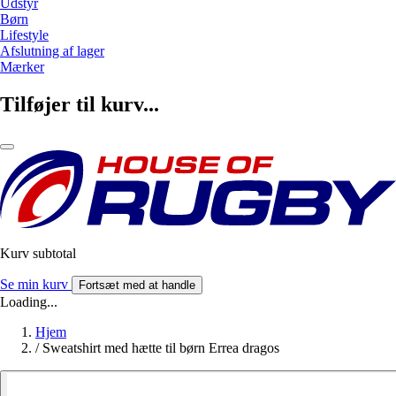
Udstyr
Børn
Lifestyle
Afslutning af lager
Mærker
Tilføjer til kurv...
Kurv subtotal
Se min kurv
Fortsæt med at handle
Loading...
Hjem
/
Sweatshirt med hætte til børn Errea dragos