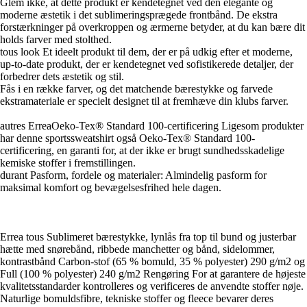
Glem ikke, at dette produkt er kendetegnet ved den elegante og
moderne æstetik i det sublimeringsprægede frontbånd. De ekstra
forstærkninger på overkroppen og ærmerne betyder, at du kan bære dit
holds farver med stolthed.
tous look Et ideelt produkt til dem, der er på udkig efter et moderne,
up-to-date produkt, der er kendetegnet ved sofistikerede detaljer, der
forbedrer dets æstetik og stil.
Fås i en række farver, og det matchende bærestykke og farvede
ekstramateriale er specielt designet til at fremhæve din klubs farver.
autres ErreaOeko-Tex® Standard 100-certificering Ligesom produkter
har denne sportssweatshirt også Oeko-Tex® Standard 100-
certificering, en garanti for, at der ikke er brugt sundhedsskadelige
kemiske stoffer i fremstillingen.
durant Pasform, fordele og materialer: Almindelig pasform for
maksimal komfort og bevægelsesfrihed hele dagen.
Errea tous Sublimeret bærestykke, lynlås fra top til bund og justerbar
hætte med snørebånd, ribbede manchetter og bånd, sidelommer,
kontrastbånd Carbon-stof (65 % bomuld, 35 % polyester) 290 g/m2 og
Full (100 % polyester) 240 g/m2 Rengøring For at garantere de højeste
kvalitetsstandarder kontrolleres og verificeres de anvendte stoffer nøje.
Naturlige bomuldsfibre, tekniske stoffer og fleece bevarer deres