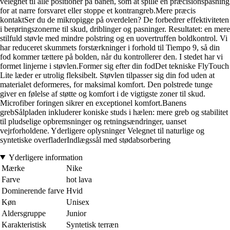
velegnet til alle positioner på banen, som at spille en præcisionspasning
for at narre forsvaret eller stoppe et kontrangreb.Mere præcis
kontaktSer du de mikropigge på overdelen? De forbedrer effektiviteten
i berøringszonerne til skud, driblinger og pasninger. Resultatet: en mere
stilfuld støvle med mindre polstring og en uovertruffen boldkontrol. Vi
har reduceret skummets forstærkninger i forhold til Tiempo 9, så din
fod kommer tættere på bolden, når du kontrollerer den. I stedet har vi
formet linjerne i støvlen.Former sig efter din fodDet tekniske FlyTouch
Lite læder er utrolig fleksibelt. Støvlen tilpasser sig din fod uden at
materialet deformeres, for maksimal komfort. Den polstrede tunge
giver en følelse af støtte og komfort i de vigtigste zoner til skud.
Microfiber foringen sikrer en exceptionel komfort.Banens
grebSålpladen inkluderer koniske studs i hælen: mere greb og stabilitet
til pludselige opbremsninger og retningsændringer, uanset
vejrforholdene. Yderligere oplysninger Velegnet til naturlige og
syntetiske overfladerIndlægssål med stødabsorbering
Yderligere information
Mærke
Nike
Farve
hot lava
Dominerende farve
Hvid
Køn
Unisex
Aldersgruppe
Junior
Karakteristisk
Syntetisk terræn