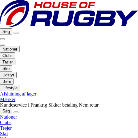
Søg
Nationer
Clubs
Trøjer
Sko
Udstyr
Børn
Lifestyle
Afslutning af lager
Mærker
Kundeservice i Frankrig
Sikker betaling
Nem retur
Søg
Nationer
Clubs
Trøjer
Sko