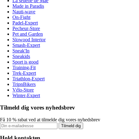
La sellerie de Maé
Made in Paradis
Nauti-wave
On-Fight
Padel-Expert
Pecheur-Store
Pet and Garden
Slowood Interior
Smash-Expert
Sneak'In
Sneakids
Sport is good
Training-Fit
Trek-Expert
Triathlon-Expert
TripnBikers
Vélo-Store
Winter-Expert
Tilmeld dig vores nyhedsbrev
Få 10 % rabat ved at tilmelde dig vores nyhedsbrev
Tilmeld dig
Hold kontakten