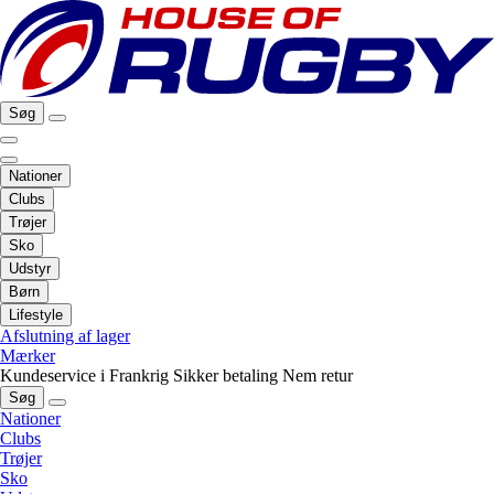
Søg
Nationer
Clubs
Trøjer
Sko
Udstyr
Børn
Lifestyle
Afslutning af lager
Mærker
Kundeservice i Frankrig
Sikker betaling
Nem retur
Søg
Nationer
Clubs
Trøjer
Sko