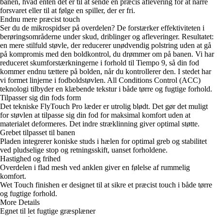
banen, hvad enten det er til at sende en præcis aflevering for at narre
forsvaret eller til at følge en spiller, der er fri.
Endnu mere præcist touch
Ser du de mikrospidser på overdelen? De forstærker effektiviteten i
berøringsområderne under skud, driblinger og afleveringer. Resultatet:
en mere stilfuld støvle, der reducerer unødvendig polstring uden at gå
på kompromis med den boldkontrol, du drømmer om på banen. Vi har
reduceret skumforstærkningerne i forhold til Tiempo 9, så din fod
kommer endnu tættere på bolden, når du kontrollerer den. I stedet har
vi formet linjerne i fodboldstøvlen. All Conditions Control (ACC)
teknologi tilbyder en klæbende tekstur i både tørre og fugtige forhold.
Tilpasser sig din fods form
Det tekniske FlyTouch Pro læder er utrolig blødt. Det gør det muligt
for støvlen at tilpasse sig din fod for maksimal komfort uden at
materialet deformeres. Det indre stræklinning giver optimal støtte.
Grebet tilpasset til banen
Pladen integrerer koniske studs i hælen for optimal greb og stabilitet
ved pludselige stop og retningsskift, uanset forholdene.
Hastighed og frihed
Overdelen i flad mesh ved anklen giver en følelse af rummelig
komfort.
Wet Touch finishen er designet til at sikre et præcist touch i både tørre
og fugtige forhold.
More Details
Egnet til let fugtige græsplæner