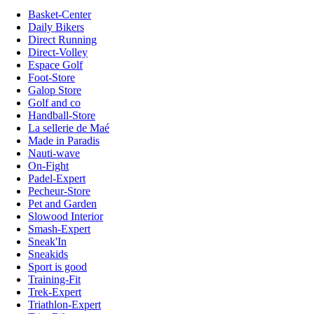
Basket-Center
Daily Bikers
Direct Running
Direct-Volley
Espace Golf
Foot-Store
Galop Store
Golf and co
Handball-Store
La sellerie de Maé
Made in Paradis
Nauti-wave
On-Fight
Padel-Expert
Pecheur-Store
Pet and Garden
Slowood Interior
Smash-Expert
Sneak'In
Sneakids
Sport is good
Training-Fit
Trek-Expert
Triathlon-Expert