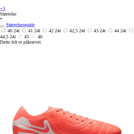
+3
Størrelse
*
Størrelsesguide
40
24t
41
24t
42
24t
42,5
24t
43
24t
44
24t
44,5
24t
45
46
Dette felt er påkrævet