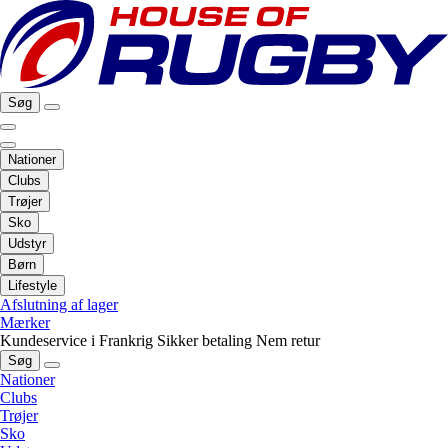
Søg
Nationer
Clubs
Trøjer
Sko
Udstyr
Børn
Lifestyle
Afslutning af lager
Mærker
Kundeservice i Frankrig
Sikker betaling
Nem retur
Søg
Nationer
Clubs
Trøjer
Sko