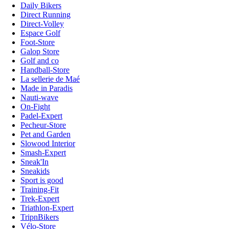
Daily Bikers
Direct Running
Direct-Volley
Espace Golf
Foot-Store
Galop Store
Golf and co
Handball-Store
La sellerie de Maé
Made in Paradis
Nauti-wave
On-Fight
Padel-Expert
Pecheur-Store
Pet and Garden
Slowood Interior
Smash-Expert
Sneak'In
Sneakids
Sport is good
Training-Fit
Trek-Expert
Triathlon-Expert
TripnBikers
Vélo-Store