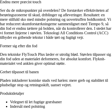
Endnu mere præcist touch
Ser du de mikropunkter på overdelen? De forstærker effektiviteten af
berøringszonerne til skud, driblinger og afleveringer. Resultatet: en
mere stilfuld sko med mindre polstring og uovertruffen boldkontrol. Vi
har reduceret skumforstærkningerne sammenlignet med Tiempo 9, så
din fod er endnu tættere på bolden, når du kontrollerer den. I stedet har
vi formet linjerne i støvlen. Teknologi All Conditions Control (ACC)
tilbyder en gribende tekstur i både tørt og fugtigt vejr.
Former sig efter din fod
Den tekniske FlyTouch Plus læder er utrolig blød. Støvlen tilpasser sig
din fod uden at materialet deformeres, for absolut komfort. Flyknit-
materialet ved anklen giver optimal støtte.
Grebet tilpasset til banen
Pladen inkluderer koniske studs ved hælen: mere greb og stabilitet til
pludselige stop og retningsskift, uanset vejret.
Produktdetaljer
Velegnet til let fugtige græsbaner
Indersål med polstring