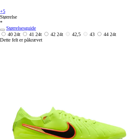
+5
Størrelse
*
Størrelsesguide
40
24t
41
24t
42
24t
42,5
43
44
24t
Dette felt er påkrævet