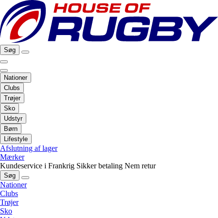
Søg
Nationer
Clubs
Trøjer
Sko
Udstyr
Børn
Lifestyle
Afslutning af lager
Mærker
Kundeservice i Frankrig
Sikker betaling
Nem retur
Søg
Nationer
Clubs
Trøjer
Sko