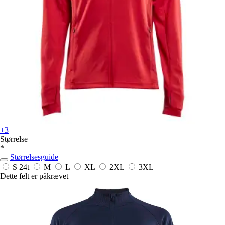
+3
Størrelse
*
Størrelsesguide
S
24t
M
L
XL
2XL
3XL
Dette felt er påkrævet