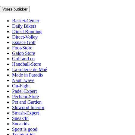
Vores butikker
Basket-Center
Daily Bikers
Direct Running
Direct-Volley
Espace Golf
Foot-Store
Galop Store
Golf and co
Handball-Store
La sellerie de Maé
Made in Paradis
Nauti-wave
On-Fight
Padel-Expert
Pecheur-Store
Pet and Garden
Slowood Interior
Smash-Expert
Sneak'In
Sneakids
Sport is good
Training-Fit