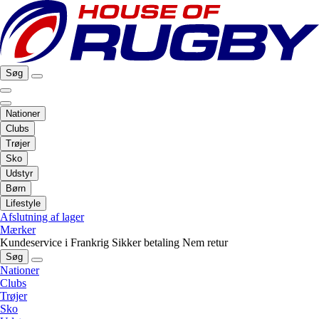
Søg
Nationer
Clubs
Trøjer
Sko
Udstyr
Børn
Lifestyle
Afslutning af lager
Mærker
Kundeservice i Frankrig
Sikker betaling
Nem retur
Søg
Nationer
Clubs
Trøjer
Sko