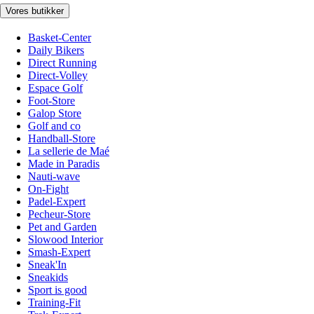
Vores butikker
Basket-Center
Daily Bikers
Direct Running
Direct-Volley
Espace Golf
Foot-Store
Galop Store
Golf and co
Handball-Store
La sellerie de Maé
Made in Paradis
Nauti-wave
On-Fight
Padel-Expert
Pecheur-Store
Pet and Garden
Slowood Interior
Smash-Expert
Sneak'In
Sneakids
Sport is good
Training-Fit