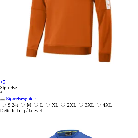
+5
Størrelse
*
Størrelsesguide
S
24t
M
L
XL
2XL
3XL
4XL
Dette felt er påkrævet