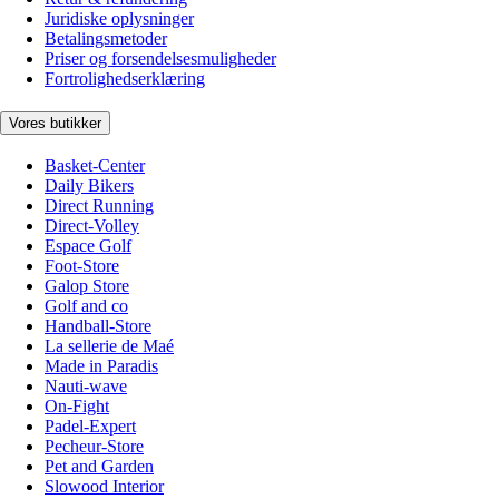
Juridiske oplysninger
Betalingsmetoder
Priser og forsendelsesmuligheder
Fortrolighedserklæring
Vores butikker
Basket-Center
Daily Bikers
Direct Running
Direct-Volley
Espace Golf
Foot-Store
Galop Store
Golf and co
Handball-Store
La sellerie de Maé
Made in Paradis
Nauti-wave
On-Fight
Padel-Expert
Pecheur-Store
Pet and Garden
Slowood Interior