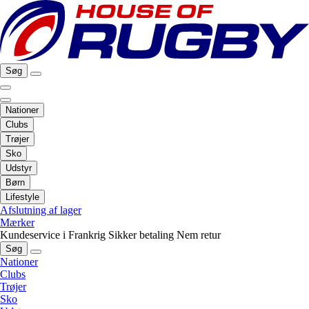
Søg
Nationer
Clubs
Trøjer
Sko
Udstyr
Børn
Lifestyle
Afslutning af lager
Mærker
Kundeservice i Frankrig
Sikker betaling
Nem retur
Søg
Nationer
Clubs
Trøjer
Sko