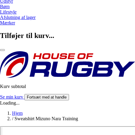
Udstyr
Børn
Lifestyle
Afslutning af lager
Mærker
Tilføjer til kurv...
Kurv subtotal
Se min kurv
Fortsæt med at handle
Loading...
Hjem
/
Sweatshirt Mizuno Nara Training