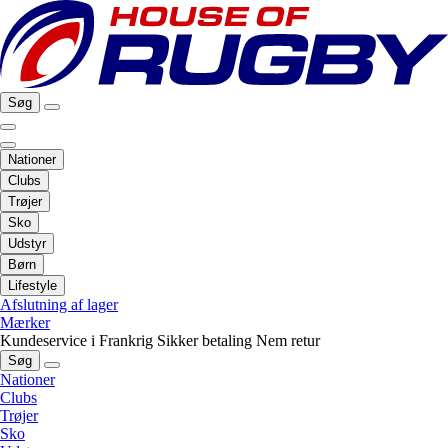
Søg
Nationer
Clubs
Trøjer
Sko
Udstyr
Børn
Lifestyle
Afslutning af lager
Mærker
Kundeservice i Frankrig
Sikker betaling
Nem retur
Søg
Nationer
Clubs
Trøjer
Sko