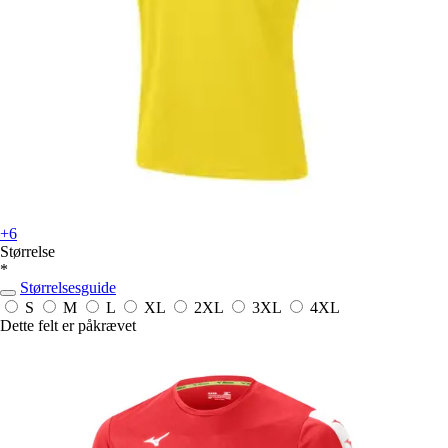
+6
Størrelse
*
Størrelsesguide
S
M
L
XL
2XL
3XL
4XL
Dette felt er påkrævet