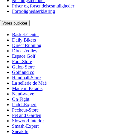
Betalingsmetoder
Priser og forsendelsesmuligheder
Fortrolighedserklæring
Vores butikker
Basket-Center
Daily Bikers
Direct Running
Direct-Volley
Espace Golf
Foot-Store
Galop Store
Golf and co
Handball-Store
La sellerie de Maé
Made in Paradis
Nauti-wave
On-Fight
Padel-Expert
Pecheur-Store
Pet and Garden
Slowood Interior
Smash-Expert
Sneak'In