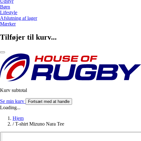
Udstyr
Børn
Lifestyle
Afslutning af lager
Mærker
Tilføjer til kurv...
Kurv subtotal
Se min kurv
Fortsæt med at handle
Loading...
Hjem
/
T-shirt Mizuno Nara Tee