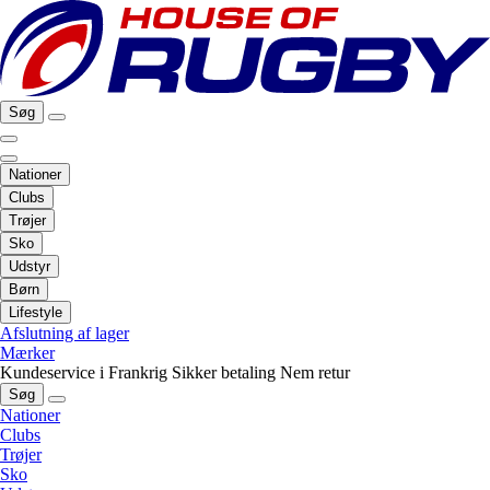
Søg
Nationer
Clubs
Trøjer
Sko
Udstyr
Børn
Lifestyle
Afslutning af lager
Mærker
Kundeservice i Frankrig
Sikker betaling
Nem retur
Søg
Nationer
Clubs
Trøjer
Sko