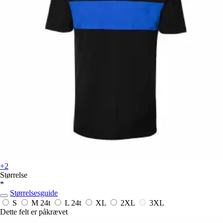
+2
Størrelse
*
Størrelsesguide
S
M
24t
L
24t
XL
2XL
3XL
Dette felt er påkrævet