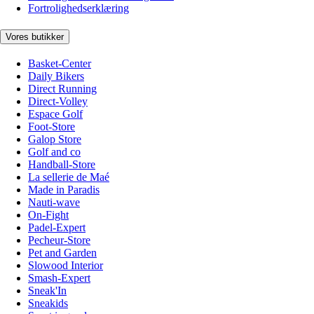
Fortrolighedserklæring
Vores butikker
Basket-Center
Daily Bikers
Direct Running
Direct-Volley
Espace Golf
Foot-Store
Galop Store
Golf and co
Handball-Store
La sellerie de Maé
Made in Paradis
Nauti-wave
On-Fight
Padel-Expert
Pecheur-Store
Pet and Garden
Slowood Interior
Smash-Expert
Sneak'In
Sneakids