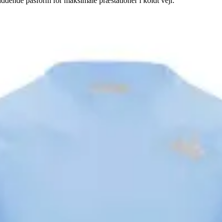
ddende pasform for maksimale præstationer i koldt vejr.