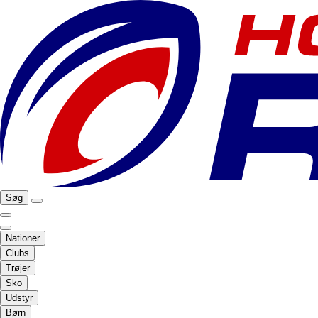
Søg
Nationer
Clubs
Trøjer
Sko
Udstyr
Børn