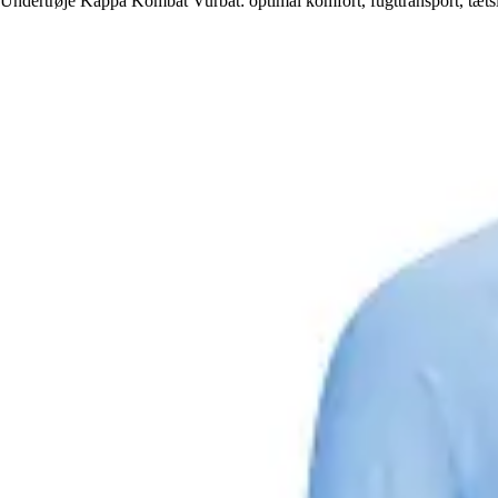
Undertrøje Kappa Kombat Vurbat: optimal komfort, fugttransport, tætsi