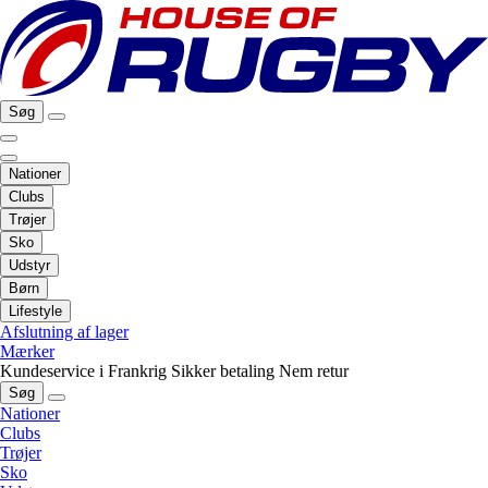
Søg
Nationer
Clubs
Trøjer
Sko
Udstyr
Børn
Lifestyle
Afslutning af lager
Mærker
Kundeservice i Frankrig
Sikker betaling
Nem retur
Søg
Nationer
Clubs
Trøjer
Sko