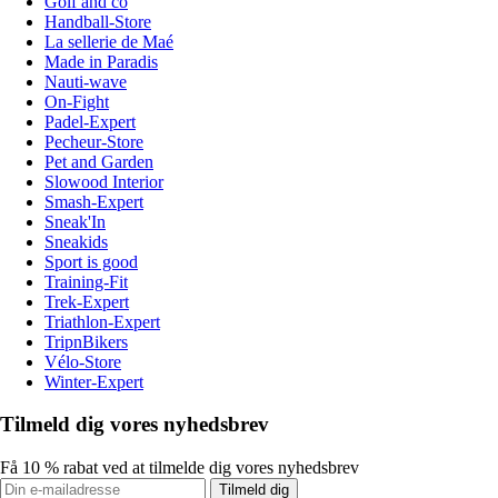
Golf and co
Handball-Store
La sellerie de Maé
Made in Paradis
Nauti-wave
On-Fight
Padel-Expert
Pecheur-Store
Pet and Garden
Slowood Interior
Smash-Expert
Sneak'In
Sneakids
Sport is good
Training-Fit
Trek-Expert
Triathlon-Expert
TripnBikers
Vélo-Store
Winter-Expert
Tilmeld dig vores nyhedsbrev
Få 10 % rabat ved at tilmelde dig vores nyhedsbrev
Tilmeld dig