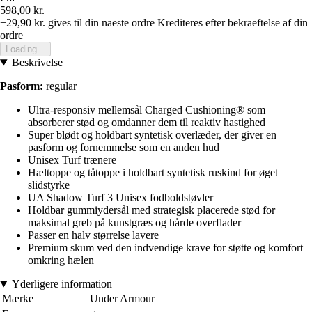
598,00 kr.
+29,90 kr.
gives til din naeste ordre
Krediteres efter bekraeftelse af din
ordre
Loading...
Beskrivelse
Pasform:
regular
Ultra-responsiv mellemsål Charged Cushioning® som
absorberer stød og omdanner dem til reaktiv hastighed
Super blødt og holdbart syntetisk overlæder, der giver en
pasform og fornemmelse som en anden hud
Unisex Turf trænere
Hæltoppe og tåtoppe i holdbart syntetisk ruskind for øget
slidstyrke
UA Shadow Turf 3 Unisex fodboldstøvler
Holdbar gummiydersål med strategisk placerede stød for
maksimal greb på kunstgræs og hårde overflader
Passer en halv størrelse lavere
Premium skum ved den indvendige krave for støtte og komfort
omkring hælen
Yderligere information
Mærke
Under Armour