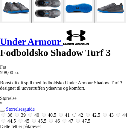
Under Armour
Fodboldsko Shadow Turf 3
Fra
598,00 kr.
Boost dit dit spill med fodboldsko Under Armour Shadow Turf 3,
designet til uovertruffen ydeevne og komfort.
Størrelse
*
Størrelsesguide
36
39
40
40,5
41
42
42,5
43
44
44,5
45
45,5
46
47
47,5
Dette felt er påkrævet