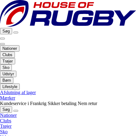
Søg
Nationer
Clubs
Trøjer
Sko
Udstyr
Børn
Lifestyle
Afslutning af lager
Mærker
Kundeservice i Frankrig
Sikker betaling
Nem retur
Søg
Nationer
Clubs
Trøjer
Sko