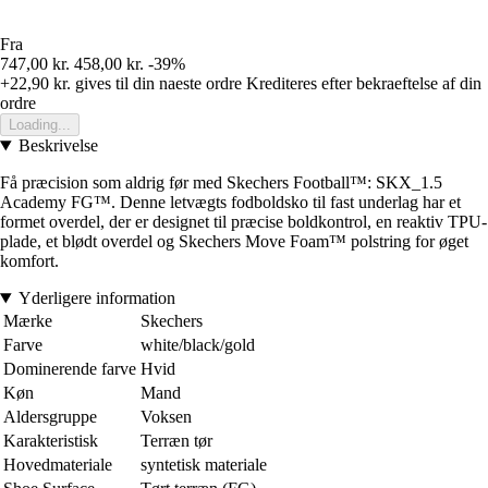
Fra
747,00 kr.
458,00 kr.
-39%
+22,90 kr.
gives til din naeste ordre
Krediteres efter bekraeftelse af din
ordre
Loading...
Beskrivelse
Få præcision som aldrig før med Skechers Football™: SKX_1.5
Academy FG™. Denne letvægts fodboldsko til fast underlag har et
formet overdel, der er designet til præcise boldkontrol, en reaktiv TPU-
plade, et blødt overdel og Skechers Move Foam™ polstring for øget
komfort.
Yderligere information
Mærke
Skechers
Farve
white/black/gold
Dominerende farve
Hvid
Køn
Mand
Aldersgruppe
Voksen
Karakteristisk
Terræn tør
Hovedmateriale
syntetisk materiale