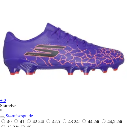
+-2
Størrelse
*
Størrelsesguide
40
41
42
24t
42,5
43
24t
44
24t
44,5
24t