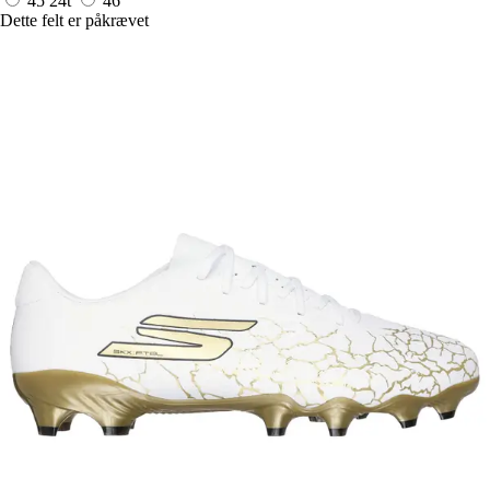
45
24t
46
Dette felt er påkrævet