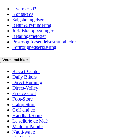
Hvem er vi?
Kontakt os
Salgsbetingelser
Retur & refundering
Juridiske oplysninger
Betalingsmetoder
Priser og forsendelsesmuligheder
Fortrolighedserklæring
Vores butikker
Basket-Center
Daily Bikers
Direct Running
Direct-Volley
Espace Golf
Foot-Store
Galop Store
Golf and co
Handball-Store
La sellerie de Maé
Made in Paradis
Nauti-wave