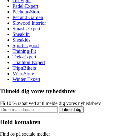
On-Fight
Padel-Expert
Pecheur-Store
Pet and Garden
Slowood Interior
Smash-Expert
Sneak'In
Sneakids
Sport is good
Training-Fit
Trek-Expert
Triathlon-Expert
TripnBikers
Vélo-Store
Winter-Expert
Tilmeld dig vores nyhedsbrev
Få 10 % rabat ved at tilmelde dig vores nyhedsbrev
Tilmeld dig
Hold kontakten
Find os på sociale medier