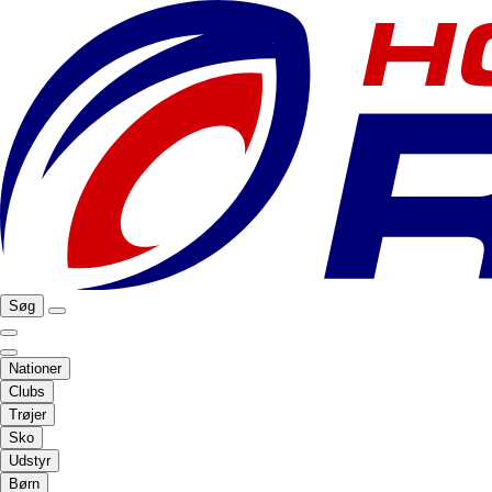
Søg
Nationer
Clubs
Trøjer
Sko
Udstyr
Børn