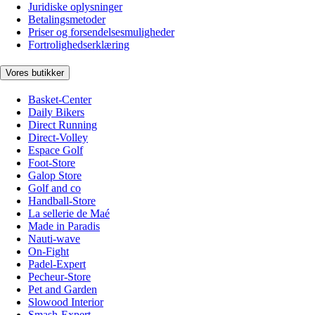
Juridiske oplysninger
Betalingsmetoder
Priser og forsendelsesmuligheder
Fortrolighedserklæring
Vores butikker
Basket-Center
Daily Bikers
Direct Running
Direct-Volley
Espace Golf
Foot-Store
Galop Store
Golf and co
Handball-Store
La sellerie de Maé
Made in Paradis
Nauti-wave
On-Fight
Padel-Expert
Pecheur-Store
Pet and Garden
Slowood Interior
Smash-Expert