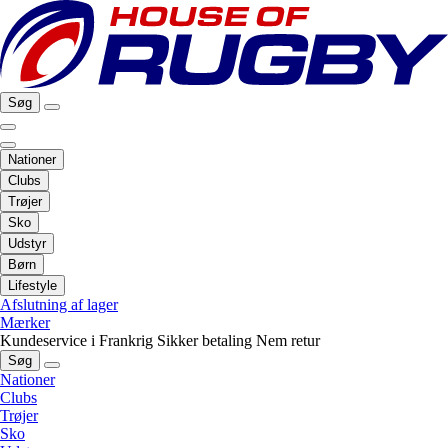
Søg
Nationer
Clubs
Trøjer
Sko
Udstyr
Børn
Lifestyle
Afslutning af lager
Mærker
Kundeservice i Frankrig
Sikker betaling
Nem retur
Søg
Nationer
Clubs
Trøjer
Sko