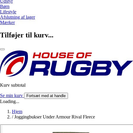
Udstyr
Børn
Lifestyle
Afslutning af lager
Mærker
Tilføjer til kurv...
Kurv subtotal
Se min kurv
Fortsæt med at handle
Loading...
Hjem
/
Joggingbukser Under Armour Rival Fleece