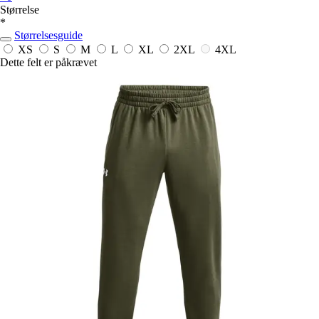
Størrelse
*
Størrelsesguide
XS
S
M
L
XL
2XL
4XL
Dette felt er påkrævet