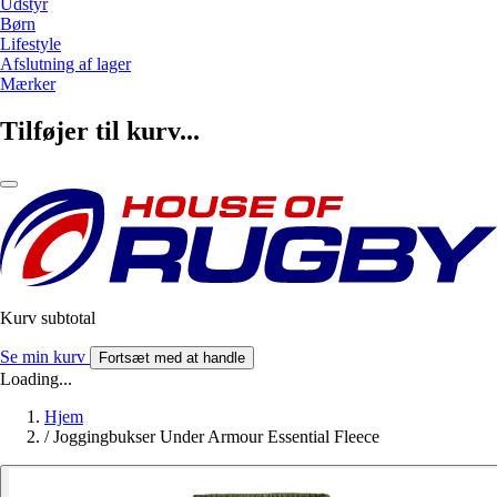
Udstyr
Børn
Lifestyle
Afslutning af lager
Mærker
Tilføjer til kurv...
Kurv subtotal
Se min kurv
Fortsæt med at handle
Loading...
Hjem
/
Joggingbukser Under Armour Essential Fleece