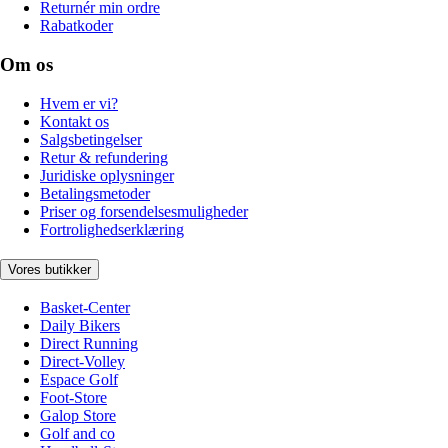
Returnér min ordre
Rabatkoder
Om os
Hvem er vi?
Kontakt os
Salgsbetingelser
Retur & refundering
Juridiske oplysninger
Betalingsmetoder
Priser og forsendelsesmuligheder
Fortrolighedserklæring
Vores butikker
Basket-Center
Daily Bikers
Direct Running
Direct-Volley
Espace Golf
Foot-Store
Galop Store
Golf and co