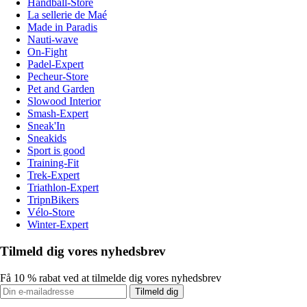
Handball-Store
La sellerie de Maé
Made in Paradis
Nauti-wave
On-Fight
Padel-Expert
Pecheur-Store
Pet and Garden
Slowood Interior
Smash-Expert
Sneak'In
Sneakids
Sport is good
Training-Fit
Trek-Expert
Triathlon-Expert
TripnBikers
Vélo-Store
Winter-Expert
Tilmeld dig vores nyhedsbrev
Få 10 % rabat ved at tilmelde dig vores nyhedsbrev
Tilmeld dig