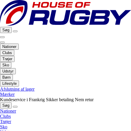
Søg
Nationer
Clubs
Trøjer
Sko
Udstyr
Børn
Lifestyle
Afslutning af lager
Mærker
Kundeservice i Frankrig
Sikker betaling
Nem retur
Søg
Nationer
Clubs
Trøjer
Sko