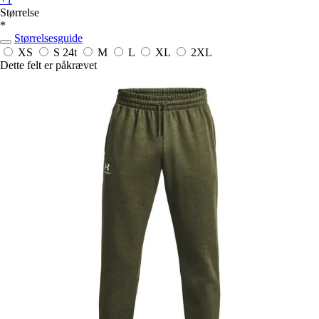
Størrelse
*
Størrelsesguide
XS
S
24t
M
L
XL
2XL
Dette felt er påkrævet